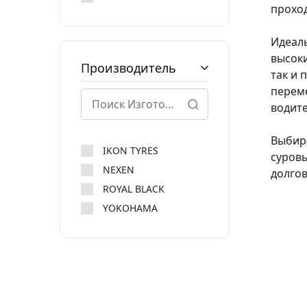
проход
Идеал
высоки
Производитель
так и 
переме
водите
Выбира
IKON TYRES
суровы
NEXEN
долгов
ROYAL BLACK
YOKOHAMA