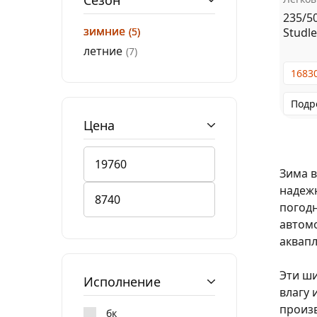
Сезон
235/5
зимние
Studle
5
летние
7
1683
Подр
Цена
Зима в
надеж
погодн
автомо
аквапл
Эти ш
Исполнение
влагу 
произв
бк