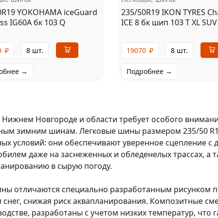
0R19 YOKOHAMA iceGuard
235/50R19 IKON TYRES Ch
ss IG60A бк 103 Q
ICE 8 бк шип 103 T XL SUV
0
₽
8 шт.
19070
₽
8 шт.
обнее →
Подробнее →
 Нижнем Новгороде и области требует особого внимания
ным зимним шинам. Легковые шины размером 235/50 R1
ых условий: они обеспечивают уверенное сцепление с 
билем даже на заснеженных и обледенелых трассах, а т
анированию в сырую погоду.
ины отличаются специально разработанным рисунком п
и снег, снижая риск аквапланирования. Композитные см
одстве, разработаны с учетом низких температур, что 