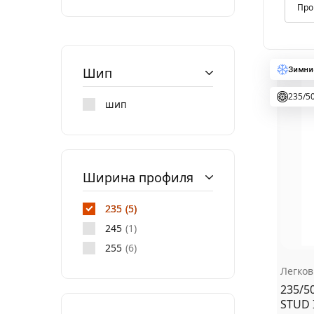
Автотовары
Шип
235/5
шип
Ширина профиля
235
5
245
1
255
6
Легко
235/5
STUD I