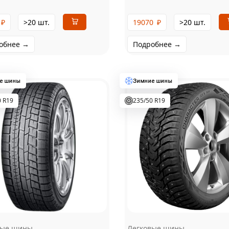
₽
>20 шт.
19070
₽
>20 шт.
обнее →
Подробнее →
0 R19
235/50 R19
вые шины
Легковые шины