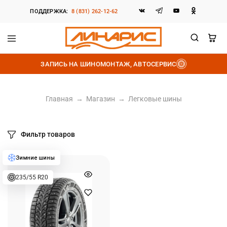
ПОДДЕРЖКА:
8 (831) 262-12-62
Линарис
Продажа
шин,
ЗАПИСЬ НА ШИНОМОНТАЖ, АВТОСЕРВИС
дисков
и
аккумуляторов
Главная
→
Магазин
→
Легковые шины
Фильтр товаров
235/55 R20