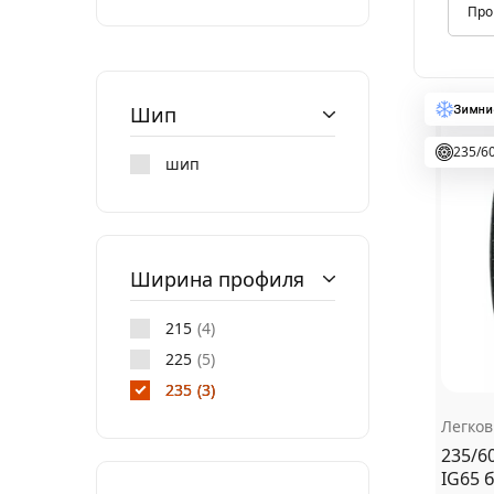
Автотовары
Шип
235/6
шип
Ширина профиля
215
4
225
5
235
3
Легко
235/6
IG65 