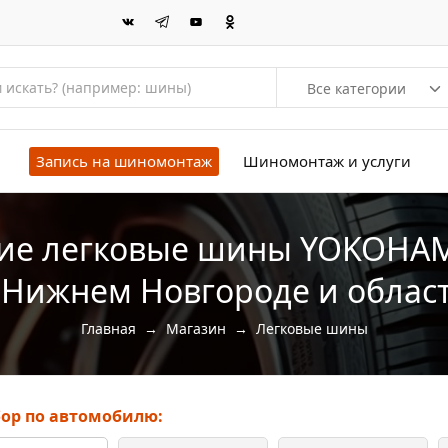
Все категории
Запись на шиномонтаж
Шиномонтаж и услуги
ие легковые шины YOKOHAM
 Нижнем Новгороде и облас
Главная
→
Магазин
→
Легковые шины
ор по автомобилю: