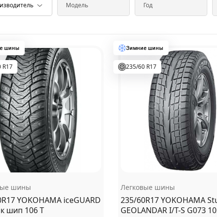
0 R17
235/60 R17
вые шины
Легковые шины
0R17 YOKOHAMA iceGUARD
235/60R17 YOKOHAMA Stu
бк шип 106 T
GEOLANDAR I/T-S G073 10