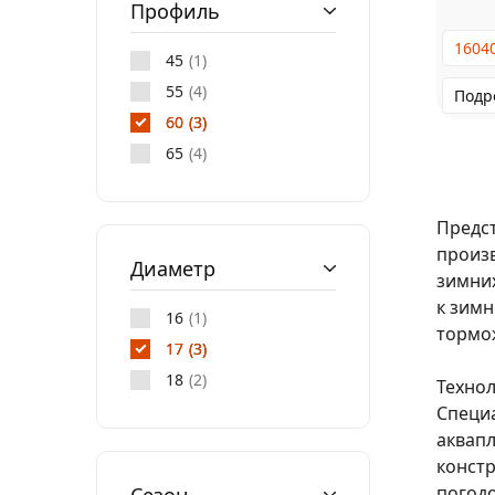
Профиль
1604
45
1
55
4
Подр
60
3
65
4
Предст
произ
Диаметр
зимних
к зимн
16
1
тормож
17
3
18
2
Техно
Специа
аквапл
констр
погодо