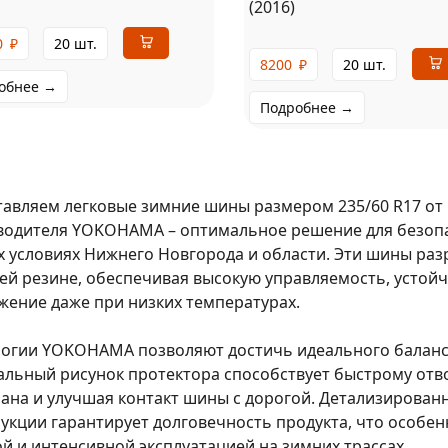
(2016)
0
₽
20 шт.
8200
₽
20 шт.
обнее →
Подробнее →
авляем легковые зимние шины размером 235/60 R17 от
водителя YOKOHAMA – оптимальное решение для безопа
 условиях Нижнего Новгорода и области. Эти шины ра
ей резине, обеспечивая высокую управляемость, устойч
ение даже при низких температурах.
логии YOKOHAMA позволяют достичь идеального баланс
льный рисунок протектора способствует быстрому отво
ана и улучшая контакт шины с дорогой. Детализирован
укции гарантирует долговечность продукта, что особе
й и интенсивной эксплуатацией на зимних трассах.