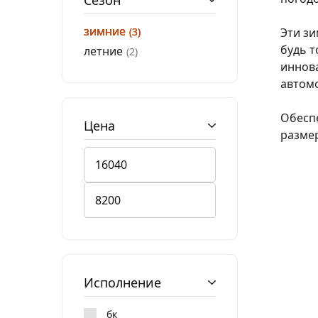
Сезон
зимние
3
Эти зи
будь т
летние
2
иннова
автомо
Обесп
Цена
размер
Исполнение
бк