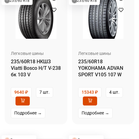
235/60 R18
235/60 R18
Легковые шины
Легковые шины
235/60R18 НКШЗ
235/60R18
Viatti Bosco H/T V-238
YOKOHAMA ADVAN
бк 103 V
SPORT V105 107 W
9640
₽
7 шт.
15343
₽
4 шт.
Подробнее →
Подробнее →