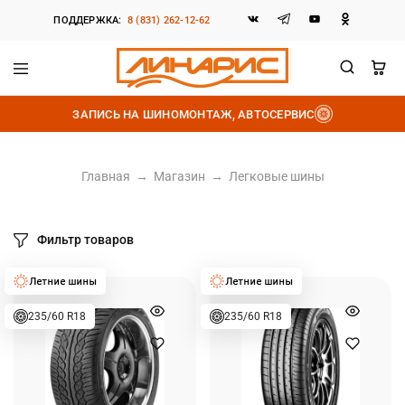
ПОДДЕРЖКА:
8 (831) 262-12-62
Линарис
Продажа
шин,
ЗАПИСЬ НА ШИНОМОНТАЖ, АВТОСЕРВИС
дисков
и
аккумуляторов
Главная
→
Магазин
→
Легковые шины
Фильтр товаров
235/60 R18
235/60 R18