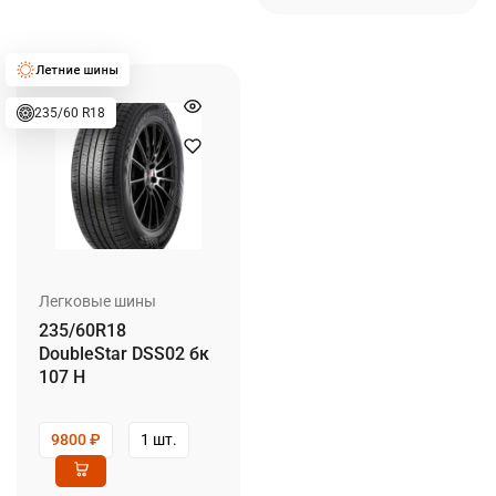
235/60 R18
Легковые шины
235/60R18
DoubleStar DSS02 бк
107 H
9800
₽
1 шт.