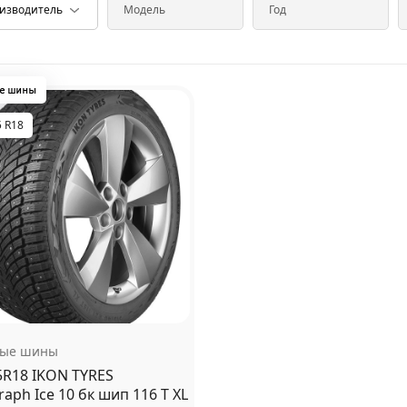
5 R18
вые шины
5R18 IKON TYRES
aph Ice 10 бк шип 116 T XL