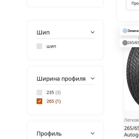
Автотовары
Шип
265/6
шип
Ширина профиля
235
3
265
1
Легко
265/6
Профиль
Autogr