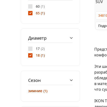
SUV
60
1
65
1
3481
Подр
Диаметр
17
2
Предст
комфор
18
1
Эти ши
разраб
обледе
Сезон
в мате
что су
зимние
1
IKON T
демонс