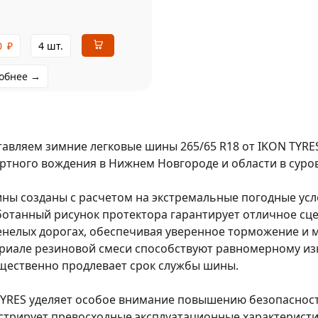
0
₽
4 шт.
обнее →
авляем зимние легковые шины 265/65 R18 от IKON TYRE
тного вождения в Нижнем Новгороде и области в суро
ны созданы с расчетом на экстремальные погодные усл
отанный рисунок протектора гарантирует отличное сце
нелых дорогах, обеспечивая уверенное торможение и 
риале резиновой смеси способствуют равномерному изн
щественно продлевает срок службы шины.
YRES уделяет особое внимание повышению безопасности
трирует превосходные эксплуатационные характеристи