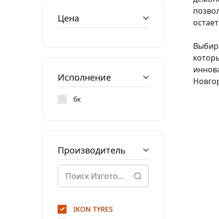
позвол
Цена
остает
Выбира
котор
иннова
Исполнение
Новго
бк
Производитель
IKON TYRES