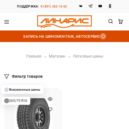
ПОДДЕРЖКА:
8 (831) 262-12-62
Линарис
Продажа
шин,
ЗАПИСЬ НА ШИНОМОНТАЖ, АВТОСЕРВИС
дисков
и
аккумуляторов
Главная
→
Магазин
→
Легковые шины
Фильтр товаров
265/75 R16