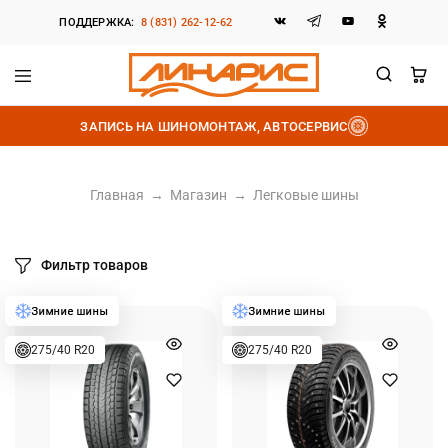
ПОДДЕРЖКА:
8 (831) 262-12-62
Линарис
Продажа
шин,
ЗАПИСЬ НА ШИНОМОНТАЖ, АВТОСЕРВИС
дисков
и
аккумуляторов
Главная
→
Магазин
→
Легковые шины
Фильтр товаров
275/40 R20
275/40 R20