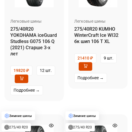
Легковые шины
Легковые шины
275/40R20
275/40R20 KUMHO
YOKOHAMA iceGuard
WinterCraft Ice WI32
Studless G075 106 Q
бк шип 106 T XL
(2021) Старше 3-х
лет
21410
₽
9 шт.
19820
₽
12 шт.
Подробнее →
Подробнее →
275/40 R20
275/40 R20