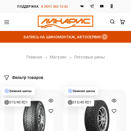
ПОДДЕРЖКА:
8 (831) 262-12-62
Линарис
Продажа
шин,
ЗАПИСЬ НА ШИНОМОНТАЖ, АВТОСЕРВИС
дисков
и
аккумуляторов
Главная
→
Магазин
→
Легковые шины
Фильтр товаров
315/40 R21
315/40 R21