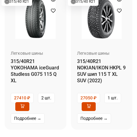
315/40 R21
315/40 R21
Легковые шины
Легковые шины
315/40R21
315/40R21
YOKOHAMA iceGuard
NOKIAN/IKON HKPL 9
Studless G075 115 Q
SUV шип 115 T XL
XL
SUV (2022)
27410
₽
2 шт.
27050
₽
1 шт.
Подробнее →
Подробнее →