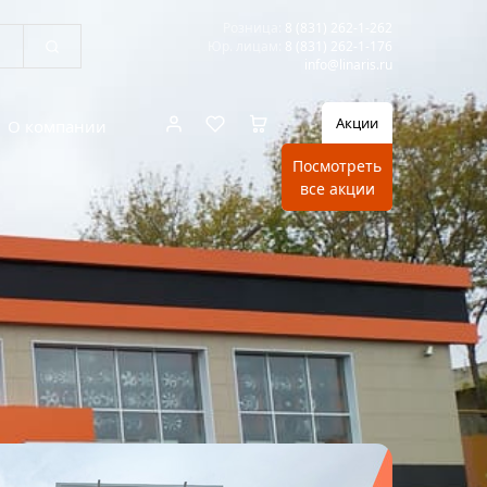
Розница:
8 (831) 262-1-262
Юр. лицам:
8 (831) 262-1-176
info@linaris.ru
Акции
О компании
Посмотреть
все акции