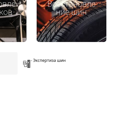
овле
Восстановле
ков
ние шин
-
Экспертиза шин