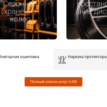
Сезонное
Восстан
хранение
ние дис
колес
Повторная ошиповка
-
Нарезка протектора
Полный список услуг (+34)