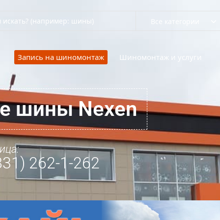
Все категории
Запись на шиномонтаж
Шиномонтаж и услуги
ие шины Nexen
ица:
831) 262-1-262