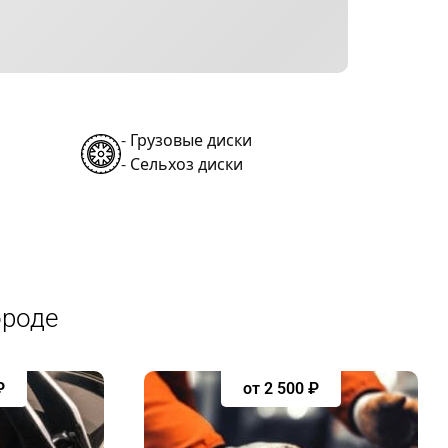
-
Грузовые диски
-
Сельхоз диски
ороде
₽
от 2 500 ₽