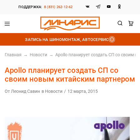
ПОДДЕРЖКА:
8 (831) 262-12-62
Линарис
Продажа
шин,
ЗАПИСЬ НА ШИНОМОНТАЖ, АВТОСЕРВИС
дисков
и
аккумуляторов
Главная
→
Новости
→
Apollo планирует создать СП со своим 
Apollo планирует создать СП со
своим новым китайским партнером
От
Леонид Савин
в
Новости
12 марта, 2015