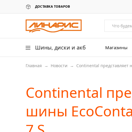
ДОСТАВКА ТОВАРОВ
Линарис
Продажа
шин,
дисков
и
аккумуляторов
Шины, диски и акб
Магазины
Главная
→
Новости
→
Continental представляет 
Легковые шины
Легковые диски
Continental пр
Для грузовых авто
Для сельхоз техники
шины EcoContac
Аккумуляторы
7 S
Датчики давления в шинах