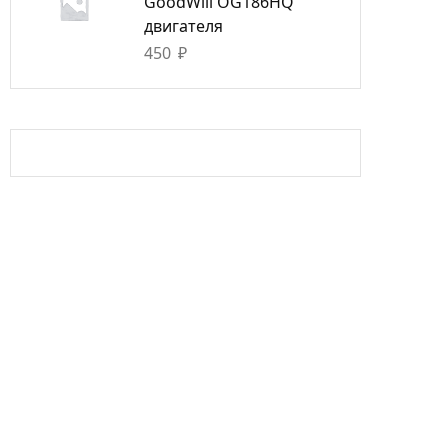
GoodWill OG186HQ
двигателя
450
₽