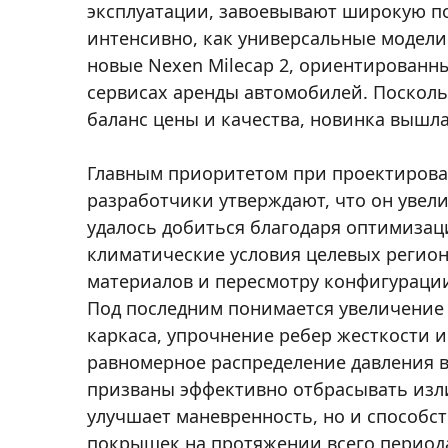
эксплуатации, завоевывают широкую по
интенсивно, как универсальные модели.
новые Nexen Milecap 2, ориентированны
сервисах аренды автомобилей. Посколь
баланс цены и качества, новинка выш
Главным приоритетом при проектирован
разработчики утверждают, что он увели
удалось добиться благодаря оптимиза
климатические условия целевых регио
материалов и пересмотру конфигураци
Под последним понимается увеличение
каркаса, упрочнение ребер жесткости и
равномерное распределение давления 
призваны эффективно отбрасывать излиш
улучшает маневренность, но и способс
покрышек на протяжении всего периода