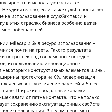
пулярность и используются так же
 Не удивительно, если та же судьба постигнет
е на использование в службах такси и
ку в этих отраслях бизнеса особенно важен
ла многообещающей.
ии Milecap 2 был ресурс использования –
чился почти на треть. Такого результата
ции покрышек под современные погодно-
нов, использованию инновационных
и некоторых конструктивных элементов шины.
 ширины протектора на 6%, модернизация
 плечевых зон, увеличение ламелей и более
в шине. Широкие продольные канавки
ек влаги от пятна контакта, что не только
твует сохранению эксплуатационных свойств
 их использования. В целом, пересмотр