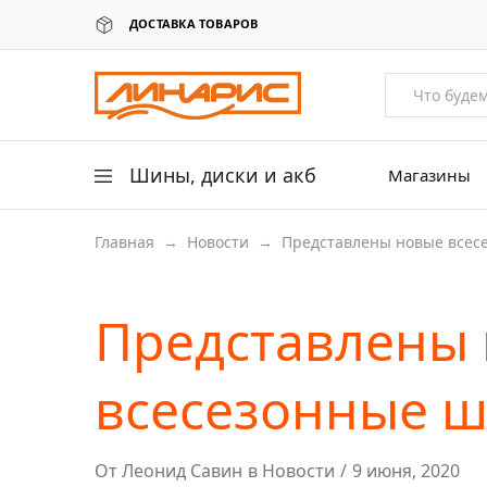
ДОСТАВКА ТОВАРОВ
Линарис
Продажа
шин,
дисков
и
аккумуляторов
Шины, диски и акб
Магазины
Главная
→
Новости
→
Представлены новые всес
Легковые шины
Легковые диски
Представлены
Для грузовых авто
Для сельхоз техники
всесезонные ш
Аккумуляторы
От
Леонид Савин
в
Новости
9 июня, 2020
Датчики давления в шинах