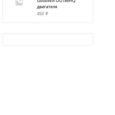
GoodWill OG186HQ
двигателя
450
₽