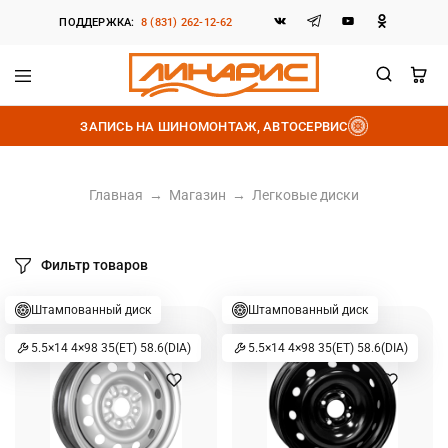
ПОДДЕРЖКА:
8 (831) 262-12-62
Линарис
Продажа
шин,
ЗАПИСЬ НА ШИНОМОНТАЖ, АВТОСЕРВИС
дисков
и
аккумуляторов
Главная
→
Магазин
→
Легковые диски
Фильтр товаров
Штампованный диск
Штампованный диск
5.5×14 4×98 35(ET) 58.6(DIA)
5.5×14 4×98 35(ET) 58.6(DIA)