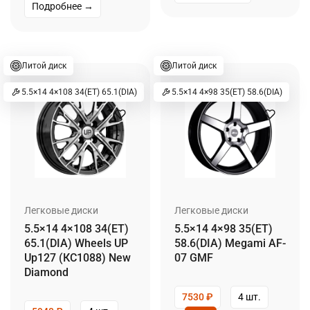
Подробнее →
Литой диск
Литой диск
5.5×14 4×108 34(ET) 65.1(DIA)
5.5×14 4×98 35(ET) 58.6(DIA)
Легковые диски
Легковые диски
5.5×14 4×108 34(ET)
5.5×14 4×98 35(ET)
65.1(DIA) Wheels UP
58.6(DIA) Megami AF-
Up127 (КС1088) New
07 GMF
Diamond
7530
₽
4 шт.