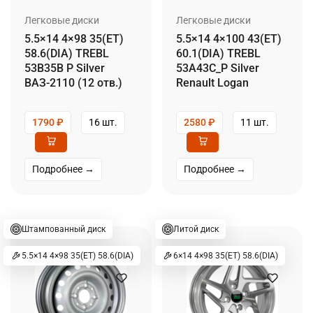
Легковые диски
Легковые диски
5.5×14 4×98 35(ET)
5.5×14 4×100 43(ET)
58.6(DIA) TREBL
60.1(DIA) TREBL
53B35B P Silver
53A43C_P Silver
ВАЗ-2110 (12 отв.)
Renault Logan
1790
₽
16 шт.
2580
₽
11 шт.
Подробнее →
Подробнее →
Штампованный диск
Литой диск
5.5×14 4×98 35(ET) 58.6(DIA)
6×14 4×98 35(ET) 58.6(DIA)