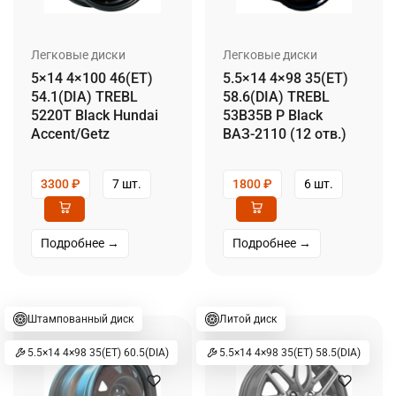
Легковые диски
Легковые диски
5×14 4×100 46(ET)
5.5×14 4×98 35(ET)
54.1(DIA) TREBL
58.6(DIA) TREBL
5220T Black Hundai
53B35B P Black
Accent/Getz
ВАЗ-2110 (12 отв.)
3300
₽
7 шт.
1800
₽
6 шт.
Подробнее →
Подробнее →
Штампованный диск
Литой диск
5.5×14 4×98 35(ET) 60.5(DIA)
5.5×14 4×98 35(ET) 58.5(DIA)