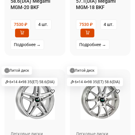
58.6(DIA) Megami
57.1(DIA) Megami
MGM-20 BKF
MGM-18 BKF
7530
₽
4 шт.
7530
₽
4 шт.
Подробнее →
Подробнее →
Литой диск
Литой диск
6×14 4×98 35(ET) 58.6(DIA)
6×14 4×98 35(ET) 58.6(DIA)
Легковые диски
Легковые диски