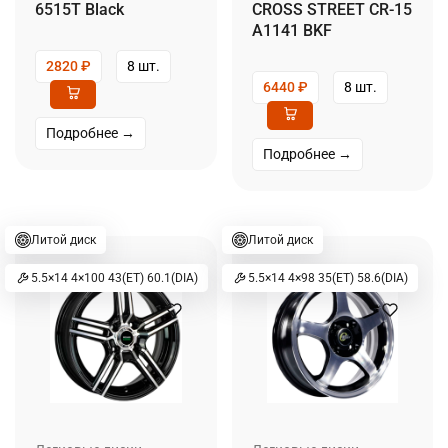
6515T Black
CROSS STREET CR-15
A1141 BKF
2820
₽
8 шт.
6440
₽
8 шт.
Подробнее →
Подробнее →
Литой диск
Литой диск
5.5×14 4×100 43(ET) 60.1(DIA)
5.5×14 4×98 35(ET) 58.6(DIA)