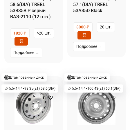
58.6(DIA) TREBL
57.1(DIA) TREBL
53B35B P серый
53A35D Black
ВАЗ-2110 (12 отв.)
3000
₽
20 шт.
1820
₽
>20 шт.
Подробнее →
Подробнее →
Штампованный диск
Штампованный диск
5.5×14 4×98 35(ET) 58.6(DIA)
5.5×14 4×100 43(ET) 60.1(DIA)