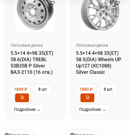
Легковые диски
Легковые диски
5.5×14 4×98 35(ET)
5.5×14 4×98 35(ET)
58.6(DIA) TREBL
58.5(DIA) Wheels UP
53B35B P Silver
Up127 (КС1088)
ВАЗ-2110 (16 отв.)
Silver Classic
1840
₽
8 шт.
7880
₽
8 шт.
Подробнее →
Подробнее →