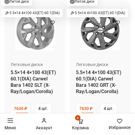
Литой диск
Литой диск
5.5×14 4×100 43(ET) 60.1(DIA)
5.5×14 4×100 43(ET) 60.1(DIA)
Легковые диски
Легковые диски
5.5×14 4×100 43(ET)
5.5×14 4×100 43(ET)
60.1(DIA) Carwel
60.1(DIA) Carwel
Вага 1402 SLT (X-
Вага 1402 GRT (X-
Ray/Logan/Corolla)
Ray/Logan/Corolla)
7630
₽
4 шт.
7630
₽
4 шт.
0
Избранное
Корзина
Меню
Аккаунт
Запись на шиномонтаж, автосервис
Подробнее →
Подробнее →