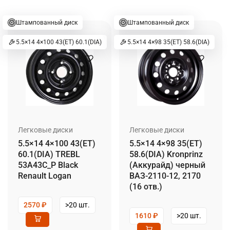
Штампованный диск
Штампованный диск
5.5×14 4×100 43(ET) 60.1(DIA)
5.5×14 4×98 35(ET) 58.6(DIA)
Легковые диски
Легковые диски
5.5×14 4×100 43(ET)
5.5×14 4×98 35(ET)
60.1(DIA) TREBL
58.6(DIA) Kronprinz
53A43C_P Black
(Аккурайд) черный
Renault Logan
ВАЗ-2110-12, 2170
(16 отв.)
2570
₽
>20 шт.
1610
₽
>20 шт.