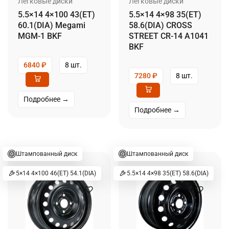
Легковые диски
Легковые диски
5.5×14 4×100 43(ET)
5.5×14 4×98 35(ET)
60.1(DIA) Megami
58.6(DIA) CROSS
MGM-1 BKF
STREET CR-14 A1041
BKF
6840
₽
8 шт.
7280
₽
8 шт.
Подробнее →
Подробнее →
Штампованный диск
Штампованный диск
5×14 4×100 46(ET) 54.1(DIA)
5.5×14 4×98 35(ET) 58.6(DIA)