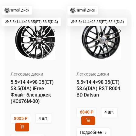
Литой диск
Литой диск
5.5×14 4×98 35(ET) 58.5(DIA)
5.5×14 4×98 35(ET) 58.6(DIA)
Легковые диски
Легковые диски
5.5×14 4×98 35(ET)
5.5×14 4×98 35(ET)
58.5(DIA) iFree
58.6(DIA) RST R004
Флайт блек джек
BD Datsun
(KC676М-00)
6840
₽
4 шт.
8005
₽
4 шт.
Подробнее →