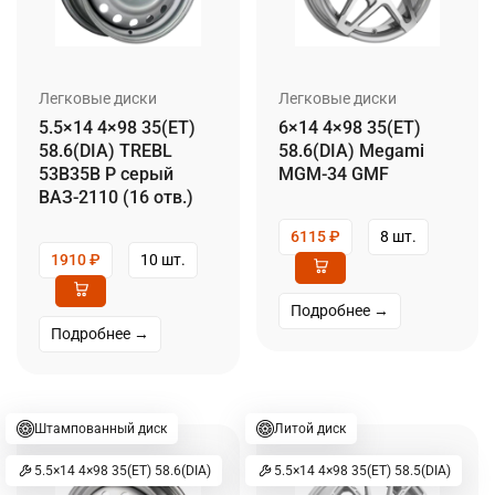
Легковые диски
Легковые диски
5.5×14 4×98 35(ET)
6×14 4×98 35(ET)
58.6(DIA) TREBL
58.6(DIA) Megami
53B35B P серый
MGM-34 GMF
ВАЗ-2110 (16 отв.)
6115
₽
8 шт.
1910
₽
10 шт.
Подробнее →
Подробнее →
Штампованный диск
Литой диск
5.5×14 4×98 35(ET) 58.6(DIA)
5.5×14 4×98 35(ET) 58.5(DIA)