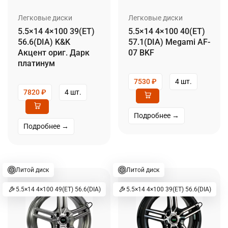
Легковые диски
Легковые диски
5.5×14 4×100 39(ET)
5.5×14 4×100 40(ET)
56.6(DIA) K&K
57.1(DIA) Megami AF-
Акцент ориг. Дарк
07 BKF
платинум
7530
₽
4 шт.
7820
₽
4 шт.
Подробнее →
Подробнее →
Литой диск
Литой диск
5.5×14 4×100 49(ET) 56.6(DIA)
5.5×14 4×100 39(ET) 56.6(DIA)