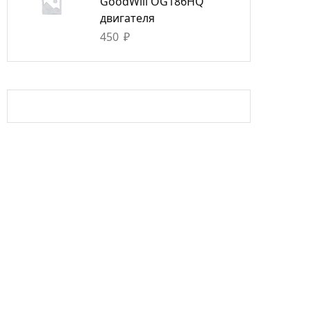
GoodWill OG186HQ
двигателя
450
₽