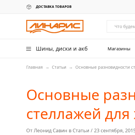
ДОСТАВКА ТОВАРОВ
Линарис
Продажа
шин,
дисков
и
аккумуляторов
Шины, диски и акб
Магазины
Главная
→
Статьи
→
Основные разновидности с
Легковые шины
Легковые диски
Основные раз
Для грузовых авто
Для сельхоз техники
стеллажей для
Аккумуляторы
От
Леонид Савин
в
Статьи
23 сентября, 201
Датчики давления в шинах