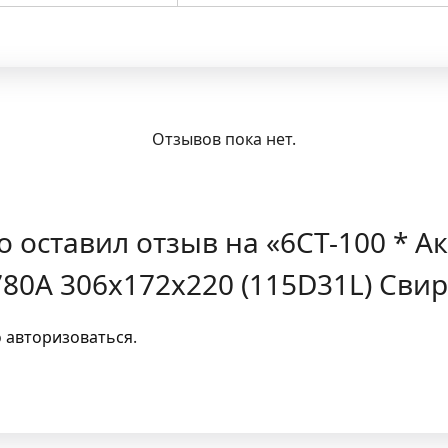
Отзывов пока нет.
о оставил отзыв на «6СТ-100 * А
80А 306x172x220 (115D31L) Свир
о
авторизоваться
.