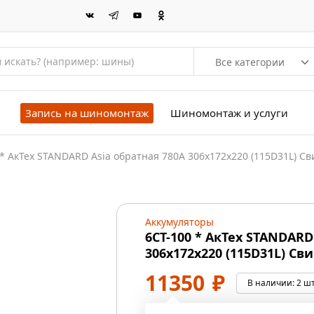
Все категории
Запись на шиномонтаж
Шиномонтаж и услуги
 * АкТех STANDARD Asia обратная 780А 306x172x220 (115D31L) Св
Аккумуляторы
6СТ-100 * АкТех STANDARD
306x172x220 (115D31L) Сви
11350
₽
В наличии:
2 шт