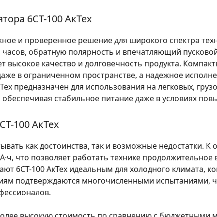
тора 6СТ-100 АкТех
ежное и проверенное решение для широкого спектра техн
р часов, обратную полярность и впечатляющий пусковой
ет высокое качество и долговечность продукта. Компак
 даже в ограниченном пространстве, а надежное исполн
Тех предназначен для использования на легковых, груз
, обеспечивая стабильное питание даже в условиях пов
СТ-100 АкТех
ывать как достоинства, так и возможные недостатки. К
 А·ч, что позволяет работать технике продолжительное
лают 6СТ-100 АкТех идеальным для холодного климата, ко
циям подтверждаются многочисленными испытаниями, чт
фессионалов.
более высокую стоимость по сравнению с бюджетными м