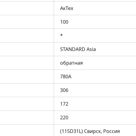
АкТех
100
*
STANDARD Asia
обратная
780А
306
172
220
(115D31L) Свирск, Россия