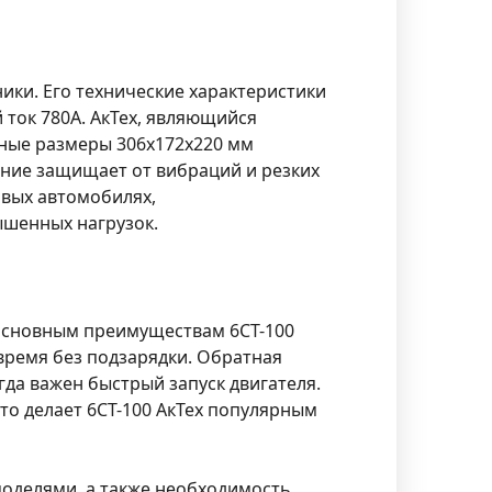
ики. Его технические характеристики
 ток 780А. АкТех, являющийся
тные размеры 306x172x220 мм
ение защищает от вибраций и резких
овых автомобилях,
ышенных нагрузок.
 основным преимуществам 6СТ-100
 время без подзарядки. Обратная
гда важен быстрый запуск двигателя.
о делает 6СТ-100 АкТех популярным
оделями, а также необходимость