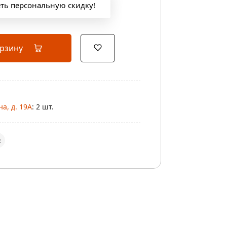
еть персональную скидку!
орзину
а, д. 19А
: 2 шт.