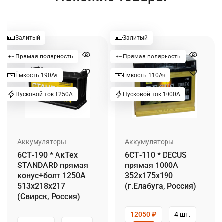
Залитый
Залитый
Прямая полярность
Прямая полярность
Ёмкость 190Ач
Ёмкость 110Ач
Пусковой ток 1250А
Пусковой ток 1000А
Аккумуляторы
Аккумуляторы
6СТ-190 * АкТех
6СТ-110 * DECUS
STANDARD прямая
прямая 1000А
конус+болт 1250А
352x175x190
513x218x217
(г.Елабуга, Россия)
(Свирск, Россия)
12050
₽
4 шт.