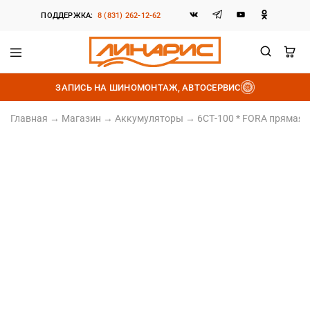
ПОДДЕРЖКА:
8 (831) 262-12-62
Линарис
Продажа
шин,
ЗАПИСЬ НА ШИНОМОНТАЖ, АВТОСЕРВИС
дисков
и
аккумуляторов
Главная
→
Магазин
→
Аккумуляторы
→
6СТ-100 * FORA прямая 
Залитый
Прямая полярность
Ёмкость 100Ач
Пусковой ток 800А