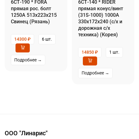
6СТ-190 * FORA
6СТ-140 * RIDER
прямая рос. болт
прямая конус/винт
1250А 513x223x215
(31S-1000) 1000А
Свинец (Рязань)
330x172x240 (с/х и
дорожная с/х
техника) (Корея)
14300
₽
6 шт.
14850
₽
1 шт.
Подробнее →
Подробнее →
ООО "Линарис"