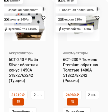
Залитый
Залитый
Обратная полярность
Обратная полярность
Ёмкость 240Ач
Ёмкость 230Ач
Пусковой ток 1450А
Пусковой ток 1480А
Аккумуляторы
Аккумуляторы
6СТ-240 * Platin
6СТ-230 * Тюмень
Silver обратная
Premium обратная
конус 1450А
Толстые 1480А
518x276x242
518x278x242
(Турция)
(Россия)
31210
₽
2 шт.
26980
₽
2 шт.
Подробнее →
Подробнее →