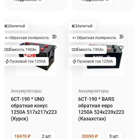
Залитый
Залитый
Обратная полярность
Обратная полярность
Ёмкость 190Ач
Ёмкость 190Ач
Пусковой ток 1250А
Пусковой ток 1250А
Аккумуляторы
Аккумуляторы
6СТ-190 * UNO
6СТ-190 * BARS
обратная конус
обратная евро
1250А 517x217x223
1250А 524x239x223
(Курск)
(Казахстан)
16970
₽
2 шт.
20090
₽
3 шт.