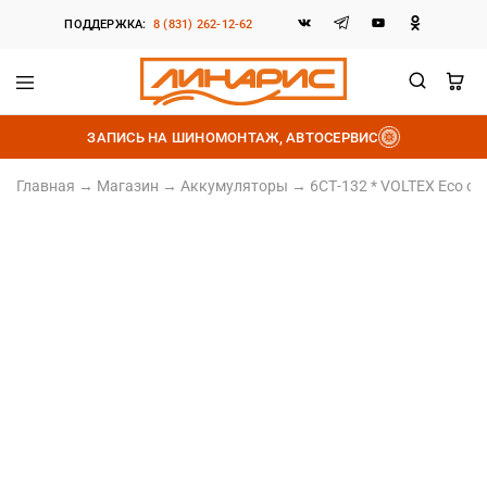
ПОДДЕРЖКА:
8 (831) 262-12-62
Линарис
Продажа
шин,
ЗАПИСЬ НА ШИНОМОНТАЖ, АВТОСЕРВИС
дисков
и
аккумуляторов
Главная
→
Магазин
→
Аккумуляторы
→
6СТ-132 * VOLTEX Eco о
Залитый
Обратная полярность
Ёмкость 132Ач
Пусковой ток 880А