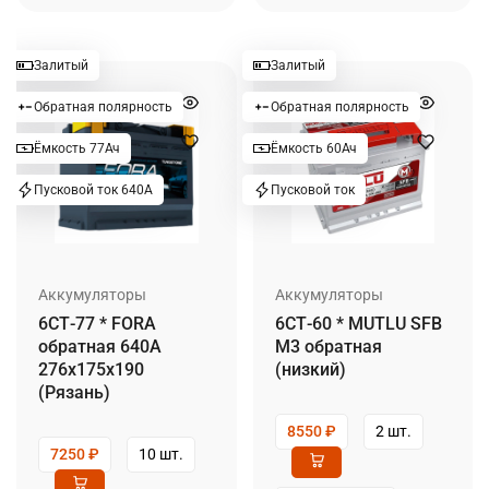
Залитый
Залитый
Обратная полярность
Обратная полярность
Ёмкость 77Ач
Ёмкость 60Ач
Пусковой ток 640А
Пусковой ток
Аккумуляторы
Аккумуляторы
6СТ-77 * FORA
6СТ-60 * MUTLU SFB
обратная 640А
M3 обратная
276x175x190
(низкий)
(Рязань)
8550
₽
2 шт.
7250
₽
10 шт.