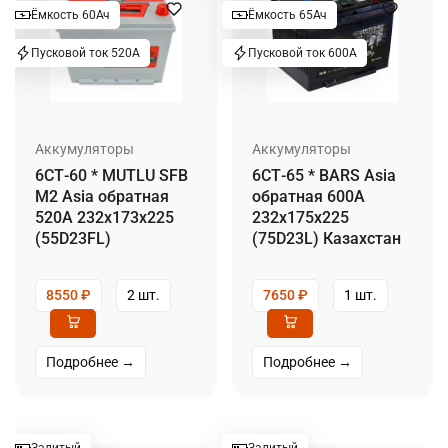
Ёмкость 60Ач
Ёмкость 65Ач
Пусковой ток 520А
Пусковой ток 600А
Аккумуляторы
Аккумуляторы
6СТ-60 * MUTLU SFB
6СТ-65 * BARS Asia
M2 Asia обратная
обратная 600А
520А 232x173x225
232х175х225
(55D23FL)
(75D23L) Казахстан
8550
₽
2 шт.
7650
₽
1 шт.
Подробнее →
Подробнее →
Залитый
Залитый