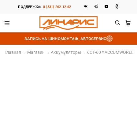
ПОДДЕРЖКА:
8 (831) 262-12-62
Линарис
Продажа
шин,
ЗАПИСЬ НА ШИНОМОНТАЖ, АВТОСЕРВИС
дисков
и
аккумуляторов
Главная
→
Магазин
→
Аккумуляторы
→
6СТ-60 * ACCUMWORLD A
Залитый
Обратная полярность
Ёмкость 60Ач
Пусковой ток 650А