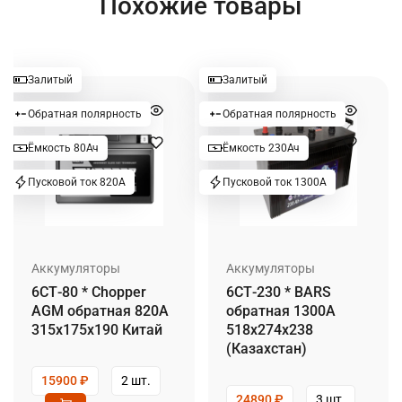
Похожие товары
Залитый
Залитый
Обратная полярность
Обратная полярность
Ёмкость 80Ач
Ёмкость 230Ач
Пусковой ток 820А
Пусковой ток 1300А
Аккумуляторы
Аккумуляторы
6СТ-80 * Chopper
6СТ-230 * BARS
AGM обратная 820А
обратная 1300А
315x175x190 Китай
518x274x238
(Казахстан)
15900
₽
2 шт.
24890
₽
3 шт.