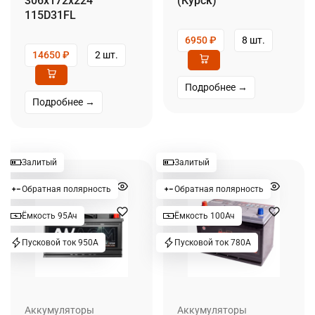
306x172x224
(Курск)
115D31FL
6950
₽
8 шт.
14650
₽
2 шт.
Подробнее →
Подробнее →
Залитый
Залитый
Обратная полярность
Обратная полярность
Ёмкость 95Ач
Ёмкость 100Ач
Пусковой ток 950А
Пусковой ток 780А
Аккумуляторы
Аккумуляторы