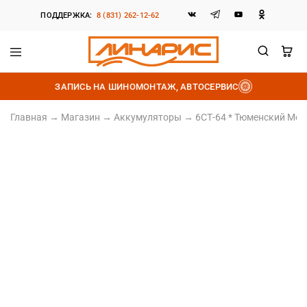
ПОДДЕРЖКА:
8 (831) 262-12-62
Линарис
Продажа
шин,
ЗАПИСЬ НА ШИНОМОНТАЖ, АВТОСЕРВИС
дисков
и
аккумуляторов
Главная
→
Магазин
→
Аккумуляторы
→
6СТ-64 * Тюменский Мед
Залитый
Обратная полярность
Ёмкость 64Ач
Пусковой ток 620А