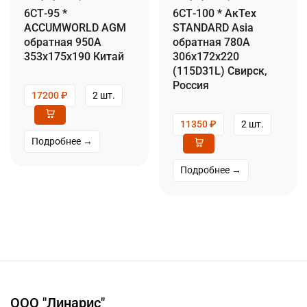
6СТ-95 *
6СТ-100 * АкТех
ACCUMWORLD AGM
STANDARD Asia
обратная 950А
обратная 780А
353x175x190 Китай
306x172x220
(115D31L) Свирск,
Россия
17200
₽
2 шт.
11350
₽
2 шт.
Подробнее →
Подробнее →
ООО "Линарис"