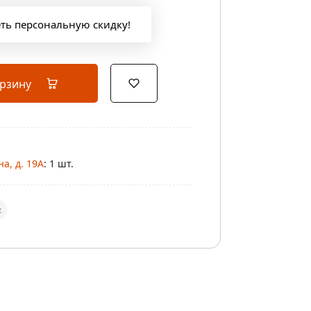
еть персональную скидку!
орзину
а, д. 19А
: 1 шт.