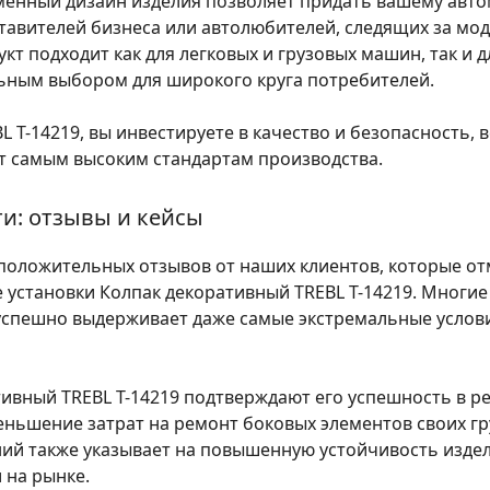
енный дизайн изделия позволяет придать вашему авто
ставителей бизнеса или автолюбителей, следящих за м
кт подходит как для легковых и грузовых машин, так и 
льным выбором для широкого круга потребителей.
 T-14219, вы инвестируете в качество и безопасность, 
т самым высоким стандартам производства.
и: отзывы и кейсы
 положительных отзывов от наших клиентов, которые о
е установки Колпак декоративный TREBL T-14219. Многи
успешно выдерживает даже самые экстремальные условия
вный TREBL T-14219 подтверждают его успешность в реа
ньшение затрат на ремонт боковых элементов своих гр
ний также указывает на повышенную устойчивость изде
 на рынке.