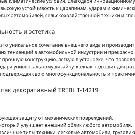
ьные климатические условия. Благодаря инновационном
 высокую устойчивость к царапинам, ударам и химическ
овых автомобилей, сельскохозяйственной техники и спе
ьность и эстетика
– это уникальное сочетание внешнего вида и производи
них тенденций в автомобильной индустрии и прекрасно
 прочную конструкцию, легкую в установке, что позвол
одаря универсальному дизайну, колпак подходит для ра
подтверждая свою многофункциональность и практичн
лпак декоративный TREBL T-14219
рующая защиту от механических повреждений.
 который улучшает внешний облик любого автомобиля.
азличные типы техники: легковые автомобили, грузовик