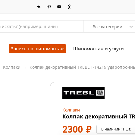
Все категории
Запись на шиномонтаж
Шиномонтаж и услуги
→
Колпаки
→
Колпак декоративный TREBL T-14219 ударопрочн
Колпаки
Колпак декоративный TR
2300
₽
В наличии:
1 шт.