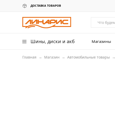
ДОСТАВКА ТОВАРОВ
Линарис
Продажа
шин,
дисков
и
аккумуляторов
Шины, диски и акб
Магазины
Главная
→
Магазин
→
Автомобильные товары
Легковые шины
Легковые диски
Для грузовых авто
Для сельхоз техники
Аккумуляторы
Датчики давления в шинах