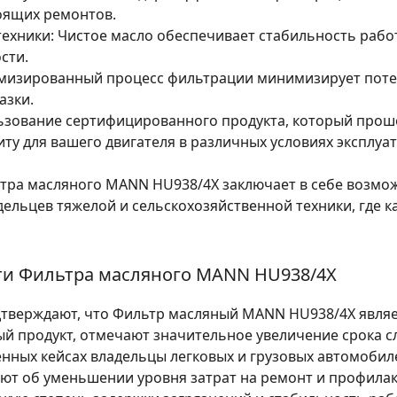
оящих ремонтов.
ехники:
Чистое масло обеспечивает стабильность работ
сти.
изированный процесс фильтрации минимизирует потер
азки.
зование сертифицированного продукта, который прошел
у для вашего двигателя в различных условиях эксплуат
тра масляного MANN HU938/4X заключает в себе возмо
дельцев тяжелой и сельскохозяйственной техники, где 
ти Фильтра масляного MANN HU938/4X
дтверждают, что Фильтр масляный MANN HU938/4X являе
й продукт, отмечают значительное увеличение срока с
нных кейсах владельцы легковых и грузовых автомобиле
ают об уменьшении уровня затрат на ремонт и профила