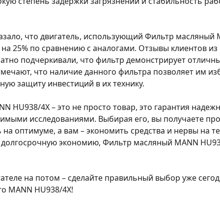
кую степень задержки загрязнений и стабильность ра
казало, что двигатель, использующий Фильтр масляный
 на 25% по сравнению с аналогами. Отзывы клиентов из
атно подчеркивали, что фильтр демонстрирует отличны
мечают, что наличие данного фильтра позволяет им из
ую защиту инвестиций в их технику.
N HU938/4X – это не просто товар, это гарантия надеж
имыми исследованиями. Выбирая его, вы получаете про
на оптимуме, а вам – экономить средства и нервы на т
и долгосрочную экономию, Фильтр масляный MANN HU9
гателе на потом – сделайте правильный выбор уже сего
го MANN HU938/4X!