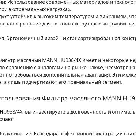
ии:
Использование современных материалов и технолог
ри экстремальных нагрузках.
укт устойчив к высоким температурам и вибрациям, что
альное решение для легковых и грузовых автомобилей,
ия:
Эргономичный дизайн и стандартизированная конст
, Фильтр масляный MANN HU938/4X имеет и некоторые не
о сравнению с аналогами на рынке. Также, несмотря на
т потребоваться дополнительная адаптация. Эти мелк
, а лишь подчеркивают его премиальный сегмент.
использования Фильтра масляного MANN HU9
938/4X, вы инвестируете в долговечность и оптималь
ючают:
обслуживание:
Благодаря эффективной фильтрации снижа