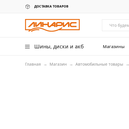
ДОСТАВКА ТОВАРОВ
Линарис
Продажа
шин,
дисков
и
аккумуляторов
Шины, диски и акб
Магазины
Главная
→
Магазин
→
Автомобильные товары
Легковые шины
Легковые диски
Для грузовых авто
Для сельхоз техники
Аккумуляторы
Датчики давления в шинах