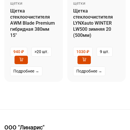
щетки
щетки
Щетка
Щетка
стеклоочистителя
стеклоочистителя
AWM Blade Premium
LYNXauto WINTER
гибридная 380мм
LW500 зимняя 20
15″
(500мм)
940
₽
>20 шт.
1030
₽
9 шт.
Подробнее →
Подробнее →
ООО "Линарис"