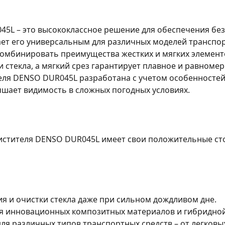
45L – это высококлассное решение для обеспечения бе
лает его универсальным для различных моделей трансп
омбинировать преимущества жестких и мягких элементо
 стекла, а мягкий срез гарантирует плавное и равноме
еля DENSO DUR045L разработана с учетом особенностей
чшает видимость в сложных погодных условиях.
чистителя DENSO DUR045L имеет свои положительные ст
я и очистки стекла даже при сильном дождливом дне.
я инновационных композитных материалов и гибридной
ля различных типов транспортных средств – от легковы