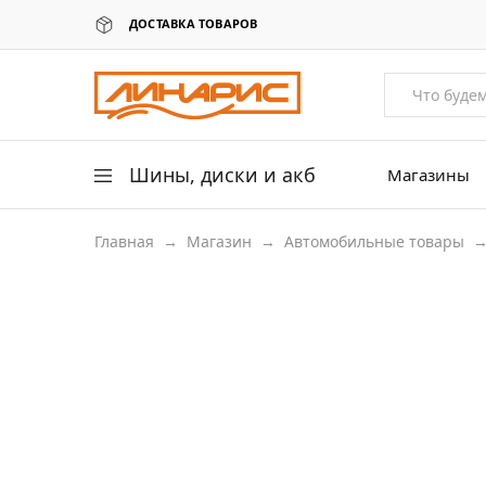
ДОСТАВКА ТОВАРОВ
Линарис
Продажа
шин,
дисков
и
аккумуляторов
Шины, диски и акб
Магазины
Главная
→
Магазин
→
Автомобильные товары
Легковые шины
Легковые диски
Для грузовых авто
Для сельхоз техники
Аккумуляторы
Датчики давления в шинах