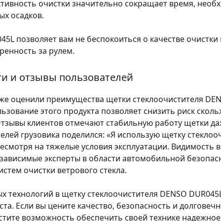
тивность очистки значительно сокращает время, необх
ых осадков.
5L позволяет вам не беспокоиться о качестве очистки 
ренность за рулем.
ти и отзывы пользователей
же оценили преимущества щетки стеклоочистителя DEN
ьзование этого продукта позволяет снизить риск сколь
Отзывы клиентов отмечают стабильную работу щетки да
телей грузовика поделился: «Я использую щетку стекло
несмотря на тяжелые условия эксплуатации. Видимость в
езависимые эксперты в области автомобильной безопа
стем очистки ветрового стекла.
ых технологий в щетку стеклоочистителя DENSO DUR045
та. Если вы цените качество, безопасность и долговечно
стите возможность обеспечить своей технике надежное