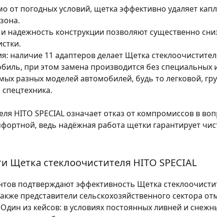
о от погодных условий, щетка эффективно удаляет капли
зона.
и надежность конструкции позволяют существенно сни
стки.
я:
наличие 11 адаптеров делает Щетка стеклоочистителя
биль, при этом замена производится без специальных 
мых разных моделей автомобилей, будь то легковой, гр
 спецтехника.
ля HITO SPECIAL означает отказ от компромиссов в вопр
фортной, ведь надёжная работа щетки гарантирует чист
и Щетка стеклоочистителя HITO SPECIAL
тов подтверждают эффективность Щетка стеклоочистит
также представители сельскохозяйственного сектора от
. Один из кейсов: в условиях постоянных ливней и сне