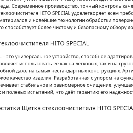
еды. Современное производство, точный контроль кач
теклоочистителя HITO SPECIAL удовлетворяет всем тре
материалов и новейшие технологии обработки поверх
то способствует более чистому и безопасному обзору до
еклоочистителя HITO SPECIAL
L – это универсальное устройство, способное адаптиро
воляет использовать её как на легковых, так и на грузо
удобной даже на самых нестандартных конструкциях. Арти
кое качество изделия. Разработанная с упором на фун
печивает стабильное и равномерное очищение, улучшая
и полевых испытаний, что даёт гарантию его надежност
статки Щетка стеклоочистителя HITO SPECIA