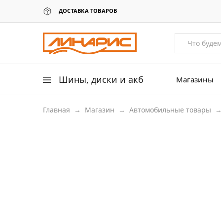
ДОСТАВКА ТОВАРОВ
Линарис
Продажа
шин,
дисков
и
аккумуляторов
Шины, диски и акб
Магазины
Главная
→
Магазин
→
Автомобильные товары
Легковые шины
Легковые диски
Для грузовых авто
Для сельхоз техники
Аккумуляторы
Датчики давления в шинах