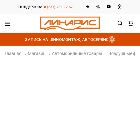
ПОДДЕРЖКА:
8 (831) 262-12-62
Линарис
Продажа
шин,
ЗАПИСЬ НА ШИНОМОНТАЖ, АВТОСЕРВИС
дисков
и
аккумуляторов
Главная
→
Магазин
→
Автомобильные товары
→
Воздушные фи