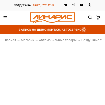
ПОДДЕРЖКА:
8 (831) 262-12-62
Линарис
Продажа
шин,
ЗАПИСЬ НА ШИНОМОНТАЖ, АВТОСЕРВИС
дисков
и
аккумуляторов
Главная
→
Магазин
→
Автомобильные товары
→
Воздушные фи