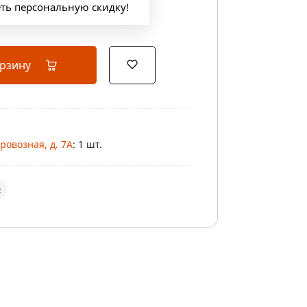
еть персональную скидку!
орзину
ровозная, д. 7А
: 1 шт.