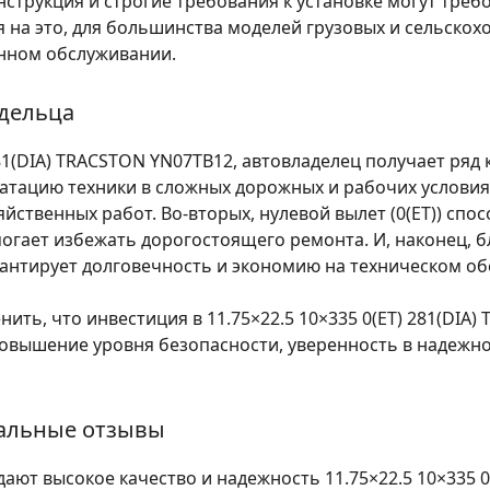
нструкция и строгие требования к установке могут тре
 на это, для большинства моделей грузовых и сельскох
нном обслуживании.
адельца
281(DIA) TRACSTON YN07TB12, автовладелец получает ряд
уатацию техники в сложных дорожных и рабочих условия
йственных работ. Во-вторых, нулевой вылет (0(ET)) сп
омогает избежать дорогостоящего ремонта. И, наконец,
рантирует долговечность и экономию на техническом о
ть, что инвестиция в 11.75×22.5 10×335 0(ET) 281(DIA)
овышение уровня безопасности, уверенность в надежно
еальные отзывы
ют высокое качество и надежность 11.75×22.5 10×335 0