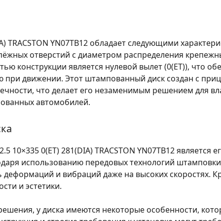
DIA) TRACSTON YN07TB12 обладает следующими характери
епёжных отверстий с диаметром распределения крепежн
ью конструкции является нулевой вылет (0(ET)), что о
при движении. Этот штампованный диск создан с приц
вечности, что делает его незаменимым решением для вл
рованных автомобилей.
ска
2.5 10×335 0(ET) 281(DIA) TRACSTON YN07TB12 является 
одаря использованию передовых технологий штамповки,
 деформаций и вибраций даже на высоких скоростях. Кр
сти и эстетики.
 решения, у диска имеются некоторые особенности, кот