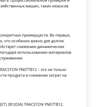
бовать профессиональной проверки и
озяйственных машин, таких нюансов
 конкретных преимуществ. Во-первых,
х, что особенно важно для долгих
особствует снижению динамических
 благодаря использованию материалов
бслуживании.
 TRACSTON YN07TB12 – это не только
сти продукта и снижение затрат на
(ET) 281(DIA) TRACSTON YN07TB12.