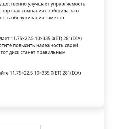
 существенно улучшает управляемость
нспортная компания сообщила, что
ность обслуживания заметно
т 11.75×22.5 10×335 0(ET) 281(DIA)
отите повысить надежность своей
этот диск станет правильным
е 11.75×22.5 10×335 0(ET) 281(DIA)