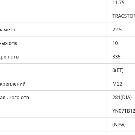
11.75
TRACSTO
иаметр
22.5
ных отв
10
креп отв
335
0(ET)
 креплений
M22
ального отв
281(DIA)
YN07TB1
(New)