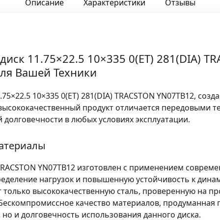
Описание
Характеристики
Отзывы
ск 11.75×22.5 10×335 0(ET) 281(DIA) T
для Вашей Техники
5×22.5 10×335 0(ET) 281(DIA) TRACSTON YN07TB12, созд
 высококачественный продукт отличается передовыми т
 долговечности в любых условиях эксплуатации.
материалы
A) TRACSTON YN07TB12 изготовлен с применением соврем
деление нагрузок и повышенную устойчивость к дина
только высококачественную сталь, проверенную на пр
 Бескомпромиссное качество материалов, продуманная 
 но и долговечность использования данного диска.