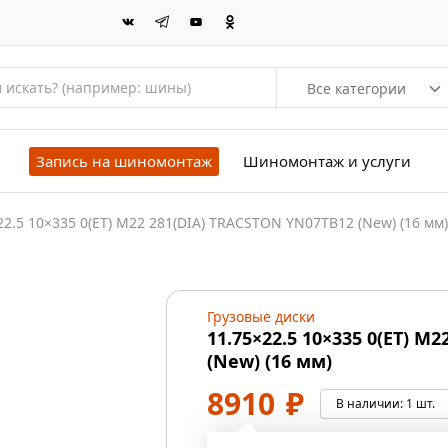
Все категории
Запись на шиномонтаж
Шиномонтаж и услуги
22.5 10×335 0(ET) M22 281(DIA) TRACSTON YN07TB12 (New) (16 мм)
Грузовые диски
11.75×22.5 10×335 0(ET) M
(New) (16 мм)
8910
₽
В наличии:
1 шт.