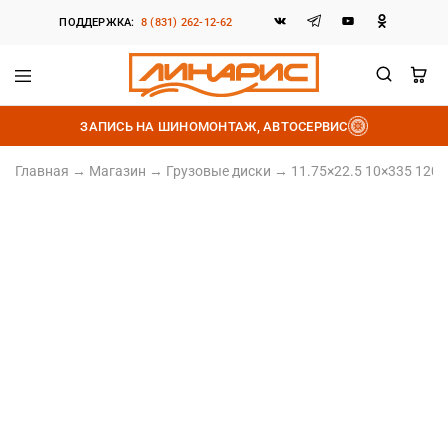
ПОДДЕРЖКА:
8 (831) 262-12-62
Линарис
Продажа
шин,
ЗАПИСЬ НА ШИНОМОНТАЖ, АВТОСЕРВИС
дисков
и
аккумуляторов
Главная
→
Магазин
→
Грузовые диски
→
11.75×22.5 10×335 120(
Штампованный диск
11.75×22.5 10×335 120(ET) 281(DIA)