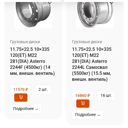
Грузовые диски
Грузовые диски
11.75×22.5 10×335
11.75×22.5 10×335
120(ET) M22
120(ET) M22
281(DIA) Asterro
281(DIA) Asterro
2244F (4500кг) (14
2244L Самосвал
мм, внешн. вентиль)
(5500кг) (15.5 мм,
внешн. вентиль)
11570
₽
2 шт.
16860
₽
16 шт.
Подробнее →
Подробнее →