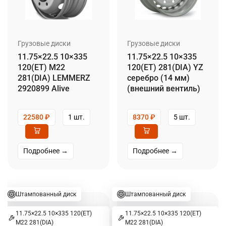
Грузовые диски
Грузовые диски
11.75×22.5 10×335
11.75×22.5 10×335
120(ET) M22
120(ET) 281(DIA) YZ
281(DIA) LEMMERZ
серебро (14 мм)
2920899 Alive
(внешний вентиль)
22580
₽
1 шт.
8370
₽
5 шт.
Подробнее →
Подробнее →
Штампованный диск
Штампованный диск
11.75×22.5 10×335 120(ET)
11.75×22.5 10×335 120(ET)
M22 281(DIA)
M22 281(DIA)