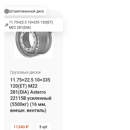
Штампованный диск
11.75×22.5 10×335 120(ET)
M22 281(DIA)
Грузовые диски
11.75×22.5 10×335
120(ET) M22
281(DIA) Asterro
22115B усиленный
(5500кг) (16 мм,
внешн. вентиль)
11340
₽
3 шт.