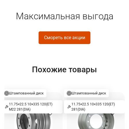
Максимальная выгода
Смореть все акции
Похожие товары
Штампованный диск
Штампованный диск
11.75×22.5 10×335 120(ET)
11.75×22.5 10×335 120(ET)
M22 281(DIA)
281(DIA)