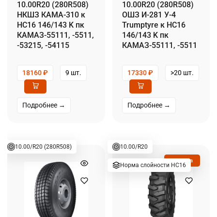
10.00R20 (280R508)
10.00R20 (280R508)
НКШЗ КАМА-310 к
ОШЗ И-281 У-4
НС16 146/143 K пк
Trumptyre к НС16
КАМАЗ-55111, -5511,
146/143 K пк
-53215, -54115
КАМАЗ-55111, -5511
18160
₽
9 шт.
17330
₽
>20 шт.
Подробнее →
Подробнее →
10.00/R20 (280R508)
10.00/R20
Новинка
Норма слойности НС16