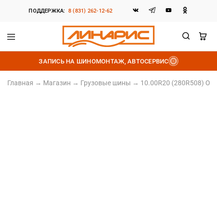
ПОДДЕРЖКА:
8 (831) 262-12-62
Линарис
Продажа
шин,
ЗАПИСЬ НА ШИНОМОНТАЖ, АВТОСЕРВИС
дисков
и
аккумуляторов
Главная
→
Магазин
→
Грузовые шины
→
10.00R20 (280R508) ОШ
10.00/R20 (280R508)
Норма слойности 18PR