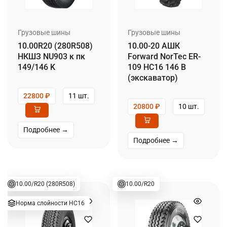
Грузовые шины
Грузовые шины
10.00R20 (280R508)
10.00-20 АШК
НКШЗ NU903 к пк
Forward NorTec ER-
149/146 K
109 НС16 146 B
(экскаватор)
22800
₽
11 шт.
20800
₽
10 шт.
Подробнее →
Подробнее →
10.00/R20 (280R508)
10.00/R20
Норма слойности НС16