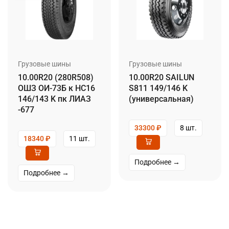
Грузовые шины
Грузовые шины
10.00R20 (280R508)
10.00R20 SAILUN
ОШЗ ОИ-73Б к НС16
S811 149/146 K
146/143 K пк ЛИАЗ
(универсальная)
-677
33300
₽
8 шт.
18340
₽
11 шт.
Подробнее →
Подробнее →