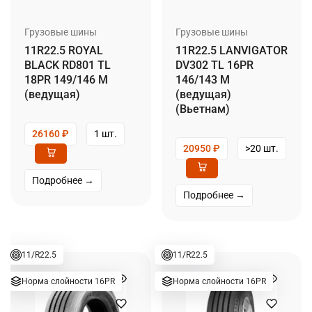
Грузовые шины
Грузовые шины
11R22.5 ROYAL
11R22.5 LANVIGATOR
BLACK RD801 TL
DV302 TL 16PR
18PR 149/146 M
146/143 M
(ведущая)
(ведущая)
(Вьетнам)
26160
₽
1 шт.
20950
₽
>20 шт.
Подробнее →
Подробнее →
11/R22.5
11/R22.5
Норма слойности 16PR
Норма слойности 16PR