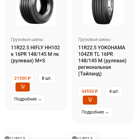
Грузовые шины
Грузовые шины
11R22.5 HIFLY HH102
11R22.5 YOKOHAMA
к 16PR 148/145 M пк
104ZR TL 16PR
(рулевая) M+S
148/145 M (рулевая)
региональная
(Тайланд)
21500
₽
8 шт.
34550
₽
4 шт.
Подробнее →
Подробнее →
11/R22.5
11/R22.5