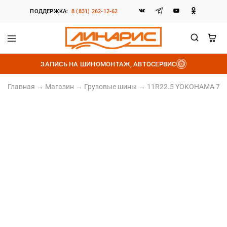
ПОДДЕРЖКА:
8 (831) 262-12-62
Линарис
Продажа
шин,
ЗАПИСЬ НА ШИНОМОНТАЖ, АВТОСЕРВИС
дисков
и
аккумуляторов
Главная
→
Магазин
→
Грузовые шины
→
11R22.5 YOKOHAMA 704R
11/R22.5