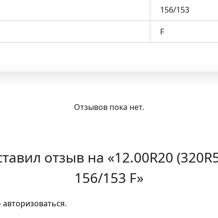
156/153
F
Отзывов пока нет.
ставил отзыв на «12.00R20 (320
156/153 F»
о
авторизоваться
.