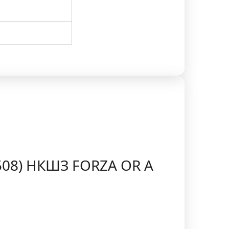
R508) НКШЗ FORZA OR A