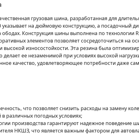
а
ачественная грузовая шина, разработанная для длитель
0 указывает на дюймовую конструкцию, а посадочный ди
 ободах. Конструкция шины выполнена по технологии R,
оративных элементов позволяет сосредоточиться на ос
и высокой износостойкости. Эта резина была оптимизир
о делает ее незаменимой при условиях высокой нагрузк
нное качество, удовлетворяющее потребности даже са
ечность, что позволяет снизить расходы на замену коле
 в различных погодных условиях;
гии производства гарантируют надежное поведение ши
теля НКШЗ, что является важным фактором для автовл