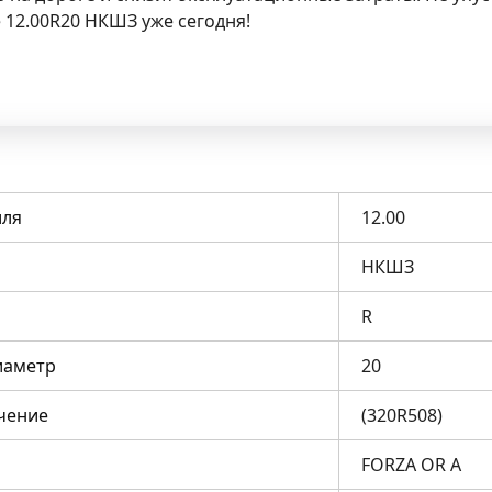
 12.00R20 НКШЗ уже сегодня!
ля
12.00
НКШЗ
R
иаметр
20
чение
(320R508)
FORZA OR A