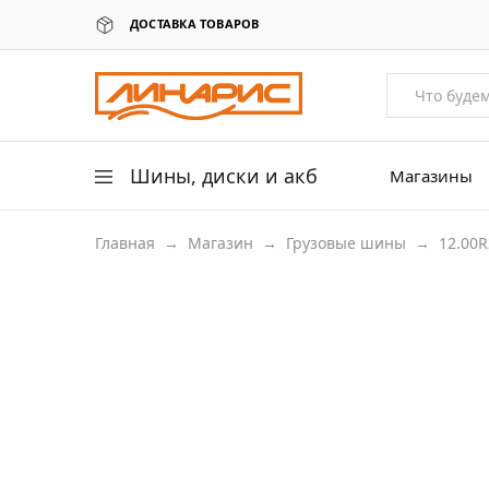
ДОСТАВКА ТОВАРОВ
Линарис
Продажа
шин,
дисков
и
аккумуляторов
Шины, диски и акб
Магазины
Главная
→
Магазин
→
Грузовые шины
→
12.00R
Легковые шины
Легковые диски
12.00/R20 (320R508)
Для грузовых авто
Для сельхоз техники
Аккумуляторы
Датчики давления в шинах