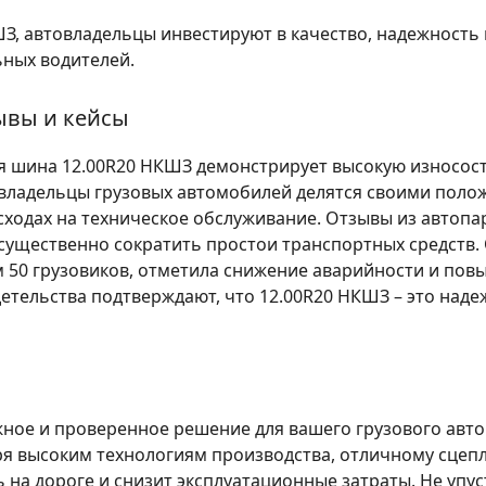
З, автовладельцы инвестируют в качество, надежность 
ных водителей.
зывы и кейсы
я шина 12.00R20 НКШЗ демонстрирует высокую износост
 владельцы грузовых автомобилей делятся своими пол
ходах на техническое обслуживание. Отзывы из автопар
существенно сократить простои транспортных средств. 
м 50 грузовиков, отметила снижение аварийности и по
детельства подтверждают, что 12.00R20 НКШЗ – это наде
ное и проверенное решение для вашего грузового авт
я высоким технологиям производства, отличному сцепл
 на дороге и снизит эксплуатационные затраты. Не упу