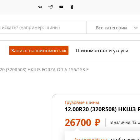
Все категории
Запись на шиномонтаж
Шиномонтаж и услуги
20 (320R508) НКШЗ FORZA OR A 156/153 F
Грузовые шины
12.00R20 (320R508) НКШЗ 
26700
₽
В наличии:
12 ш
Авторизуйтесь
, чтобы увид