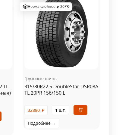
Норма слойности 20PR
Грузовые шины
2 TL
315/80R22.5 DoubleStar DSR08A
ьная)
TL 20PR 156/150 L
32880
₽
1 шт.
Подробнее →