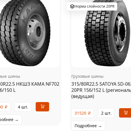
Норма слойности 20PR
овые шины
Грузовые шины
80R22.5 НКШЗ КАМА NF702
315/80R22.5 SATOYA SD-06
6/150 L
20PR 156/152 L (регионал
(ведущая)
00
₽
4 шт.
31520
₽
2 шт.
робнее →
Подробнее →