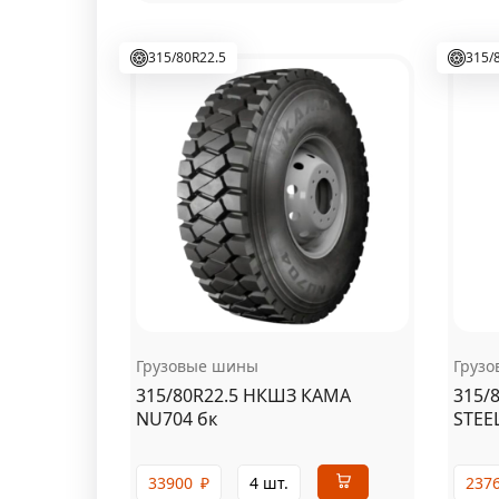
315/80R22.5
315/
Грузовые шины
Груз
315/80R22.5 НКШЗ КАМА
315/
NU704 бк
STEE
33900
₽
4 шт.
237