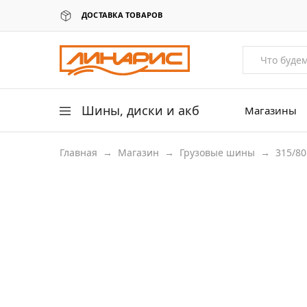
ДОСТАВКА ТОВАРОВ
Линарис
Продажа
шин,
дисков
и
аккумуляторов
Шины, диски и акб
Магазины
Главная
→
Магазин
→
Грузовые шины
→
315/80
Легковые шины
Легковые диски
315/80R22.5
Для грузовых авто
Для сельхоз техники
Аккумуляторы
Датчики давления в шинах