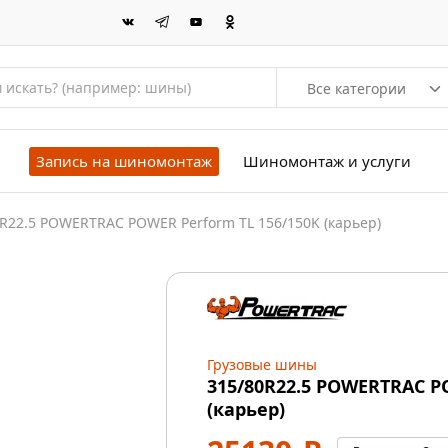
Все категории
Запись на шиномонтаж
Шиномонтаж и услуги
R22.5 POWERTRAC POWER Perform TL 156/150K (карьер)
Грузовые шины
315/80R22.5 POWERTRAC P
(карьер)