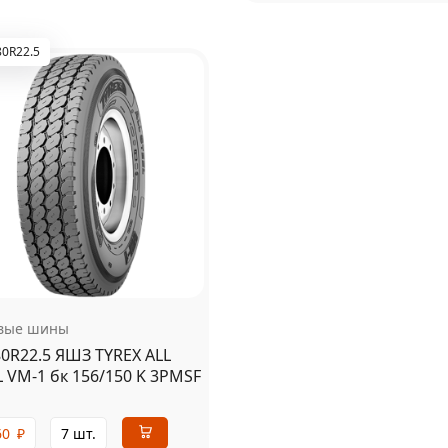
80R22.5
овые шины
80R22.5 ЯШЗ TYREX ALL
L VM-1 бк 156/150 K 3PMSF
60
₽
7 шт.