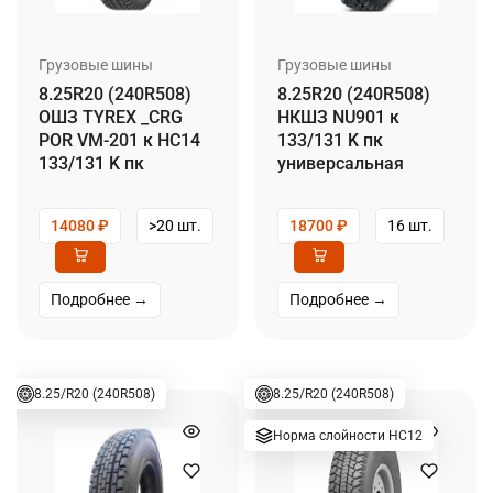
Грузовые шины
Грузовые шины
8.25R20 (240R508)
8.25R20 (240R508)
ОШЗ TYREX _CRG
НКШЗ NU901 к
POR VM-201 к НС14
133/131 K пк
133/131 K пк
универсальная
14080
₽
>20 шт.
18700
₽
16 шт.
Подробнее →
Подробнее →
8.25/R20 (240R508)
8.25/R20 (240R508)
Норма слойности НС12