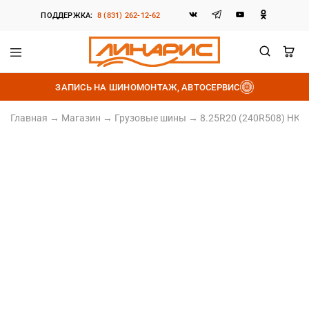
ПОДДЕРЖКА:
8 (831) 262-12-62
Линарис
Продажа
шин,
ЗАПИСЬ НА ШИНОМОНТАЖ, АВТОСЕРВИС
дисков
и
аккумуляторов
Главная
→
Магазин
→
Грузовые шины
→
8.25R20 (240R508) НКШЗ
8.25/R20 (240R508)
Норма слойности НС10