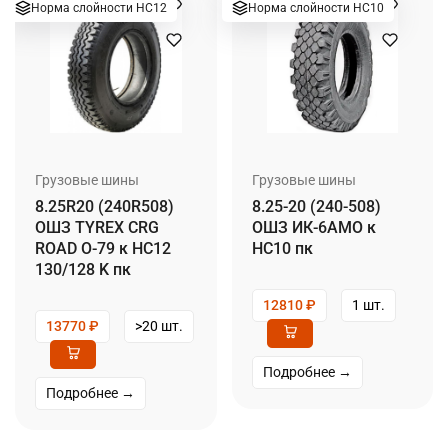
Норма слойности НС12
Норма слойности НС10
Грузовые шины
Грузовые шины
8.25R20 (240R508)
8.25-20 (240-508)
ОШЗ TYREX CRG
ОШЗ ИК-6АМО к
ROAD О-79 к НС12
НС10 пк
130/128 K пк
12810
₽
1 шт.
13770
₽
>20 шт.
Подробнее →
Подробнее →