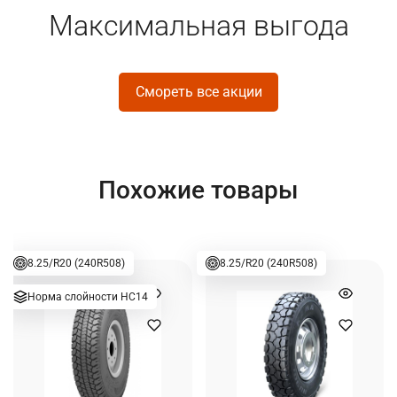
Максимальная выгода
Смореть все акции
Похожие товары
8.25/R20 (240R508)
8.25/R20 (240R508)
Норма слойности НС14