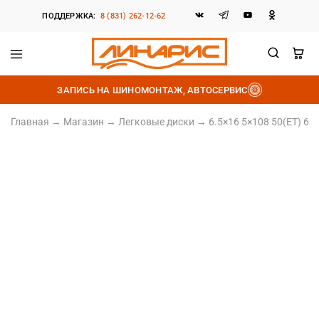
ПОДДЕРЖКА:
8 (831) 262-12-62
Линарис
Продажа
шин,
ЗАПИСЬ НА ШИНОМОНТАЖ, АВТОСЕРВИС
дисков
и
аккумуляторов
Главная
→
Магазин
→
Легковые диски
→
6.5×16 5×108 50(ET) 63
Литой диск
6.5×16 5×108 50(ET) 63.35(DIA)