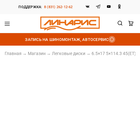
ПОДДЕРЖКА:
8 (831) 262-12-62
Линарис
Продажа
шин,
ЗАПИСЬ НА ШИНОМОНТАЖ, АВТОСЕРВИС
дисков
и
аккумуляторов
Главная
→
Магазин
→
Легковые диски
→
6.5×17 5×114.3 45(ET) 
Штампованный диск
6.5×17 5×114.3 45(ET) 54.1(DIA)