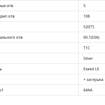
ных отв
5
креп отв
108
52(ET)
ального отв
60.1(DIA)
T1C
Silver
ь
Exeed LX
+ заглушка
о1
64AA