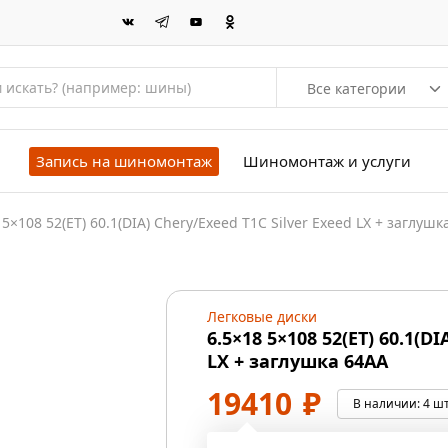
Все категории
Запись на шиномонтаж
Шиномонтаж и услуги
 5×108 52(ET) 60.1(DIA) Chery/Exeed T1C Silver Exeed LX + заглушк
Легковые диски
6.5×18 5×108 52(ET) 60.1(DI
LX + заглушка 64AA
19410
₽
В наличии:
4 шт