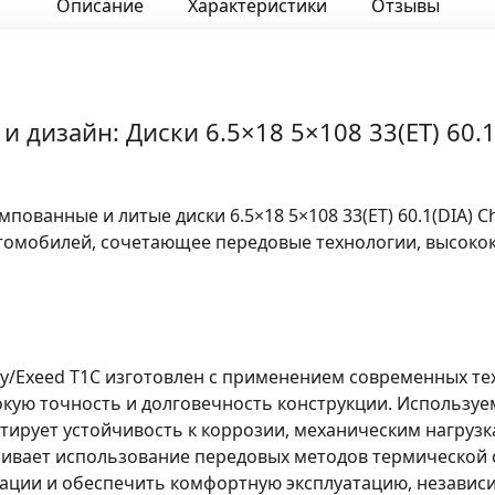
Описание
Характеристики
Отзывы
 дизайн: Диски 6.5×18 5×108 33(ET) 60.1
ованные и литые диски 6.5×18 5×108 33(ET) 60.1(DIA) C
втомобилей, сочетающее передовые технологии, высоко
Chery/Exeed T1C изготовлен с применением современных 
окую точность и долговечность конструкции. Использу
нтирует устойчивость к коррозии, механическим нагруз
ивает использование передовых методов термической 
ации и обеспечить комфортную эксплуатацию, независ