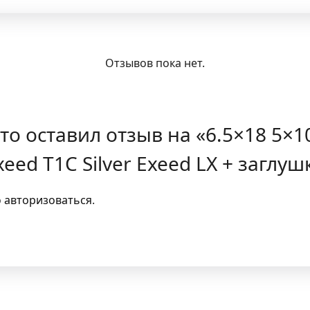
Отзывов пока нет.
то оставил отзыв на «6.5×18 5×108
xeed T1C Silver Exeed LX + заглуш
о
авторизоваться
.