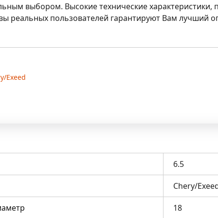
деальным выбором. Высокие технические характеристики
ы реальных пользователей гарантируют Вам лучший оп
ry/Exeed
6.5
Chery/Exee
иаметр
18