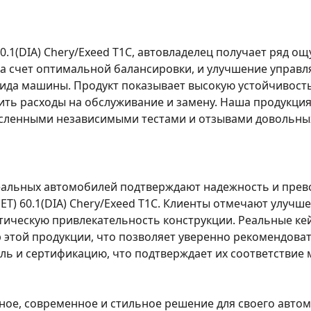
60.1(DIA) Chery/Exeed T1C, автовладелец получает ряд 
а счет оптимальной балансировки, и улучшение управл
вида машины. Продукт показывает высокую устойчивост
ить расходы на обслуживание и замену. Наша продукция
исленными независимыми тестами и отзывами довольных
еальных автомобилей подтверждают надежность и прев
3(ET) 60.1(DIA) Chery/Exeed T1C. Клиенты отмечают улуч
етическую привлекательность конструкции. Реальные ке
этой продукции, что позволяет уверенно рекомендовать
оль и сертификацию, что подтверждает их соответстви
ое, современное и стильное решение для своего автомоб