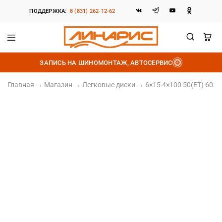
ПОДДЕРЖКА:
8 (831) 262-12-62
Линарис
Продажа
шин,
ЗАПИСЬ НА ШИНОМОНТАЖ, АВТОСЕРВИС
дисков
и
аккумуляторов
Главная
→
Магазин
→
Легковые диски
→
6×15 4×100 50(ET) 60.1
Литой диск
6×15 4×100 50(ET) 60.1(DIA)