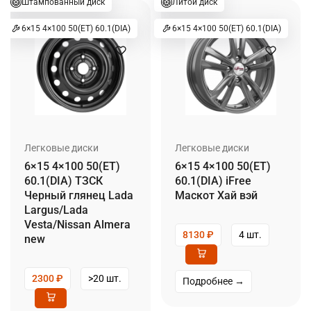
Штампованный диск
Литой диск
6×15 4×100 50(ET) 60.1(DIA)
6×15 4×100 50(ET) 60.1(DIA)
Легковые диски
Легковые диски
6×15 4×100 50(ET)
6×15 4×100 50(ET)
60.1(DIA) ТЗСК
60.1(DIA) iFree
Черный глянец Lada
Маскот Хай вэй
Largus/Lada
Vesta/Nissan Almera
8130
₽
4 шт.
new
2300
₽
>20 шт.
Подробнее →