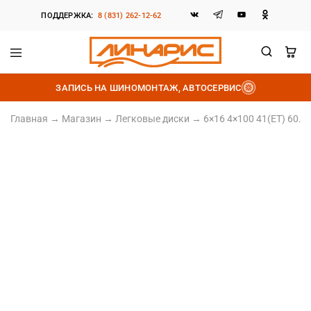
ПОДДЕРЖКА:
8 (831) 262-12-62
Линарис
Продажа
шин,
ЗАПИСЬ НА ШИНОМОНТАЖ, АВТОСЕРВИС
дисков
и
аккумуляторов
Главная
→
Магазин
→
Легковые диски
→
6×16 4×100 41(ET) 60.1(
Литой диск
6×16 4×100 41(ET) 60.1(DIA)