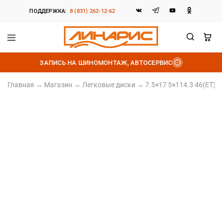
ПОДДЕРЖКА:
8 (831) 262-12-62
Линарис
Продажа
шин,
ЗАПИСЬ НА ШИНОМОНТАЖ, АВТОСЕРВИС
дисков
и
аккумуляторов
Главная
→
Магазин
→
Легковые диски
→
7.5×17 5×114.3 46(ET) 6
Литой диск
7.5×17 5×114.3 46(ET) 67.1(DIA)