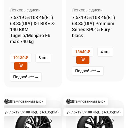
Легковые диски
Легковые диски
7.5×19 5×108 46(ET)
7.5×19 5×108 46(ET)
63.35(DIA) X-TRIKE X-
63.35(DIA) Premium
140 BKM
Series KP015 Fury
Tugella/Monjaro Fb
black
max 740 kg
18640
₽
4 шт.
19130
₽
8 шт.
Подробнее →
Подробнее →
Штампованный диск
Штампованный диск
7.5×19 5×108 46(ET) 63.35(DIA)
7.5×19 5×108 46(ET) 63.35(DIA)