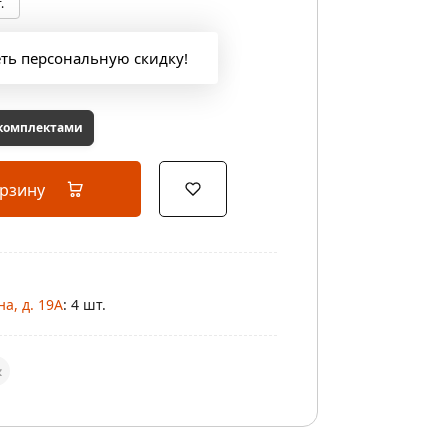
.
еть персональную скидку!
 комплектами
орзину
а, д. 19А
: 4 шт.