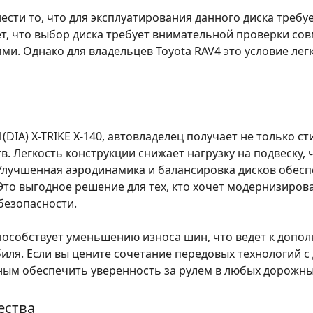
ти то, что для эксплуатирования данного диска требуе
т, что выбор диска требует внимательной проверки сов
и. Однако для владельцев Toyota RAV4 это условие лег
1(DIA) X-TRIKE X-140
, автовладелец получает не только с
 Легкость конструкции снижает нагрузку на подвеску, 
. Улучшенная аэродинамика и балансировка дисков обе
 Это выгодное решение для тех, кто хочет модернизиро
безопасности.
способствует уменьшению износа шин, что ведет к допо
я. Если вы цените сочетание передовых технологий с
ым обеспечить уверенность за рулем в любых дорожны
ества