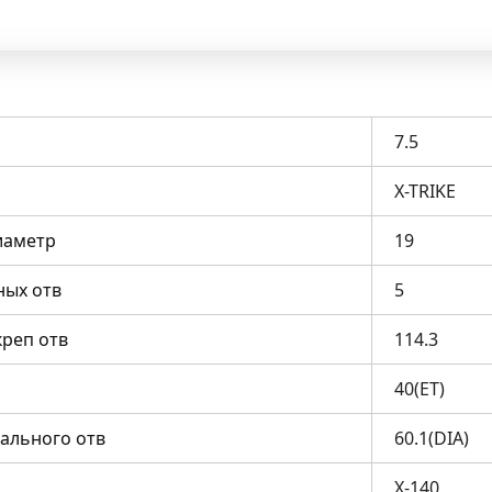
7.5
X-TRIKE
иаметр
19
ных отв
5
креп отв
114.3
40(ET)
ального отв
60.1(DIA)
X-140