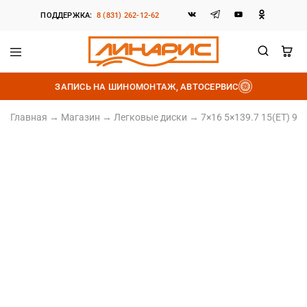
ПОДДЕРЖКА:
8 (831) 262-12-62
Линарис
Продажа
шин,
ЗАПИСЬ НА ШИНОМОНТАЖ, АВТОСЕРВИС
дисков
и
аккумуляторов
Главная
→
Магазин
→
Легковые диски
→
7×16 5×139.7 15(ET) 9
Литой диск
7×16 5×139.7 15(ET) 98.5(DIA)