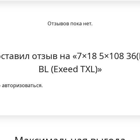
Отзывов пока нет.
ставил отзыв на «7×18 5×108 36(E
BL (Exeed TXL)»
о
авторизоваться
.