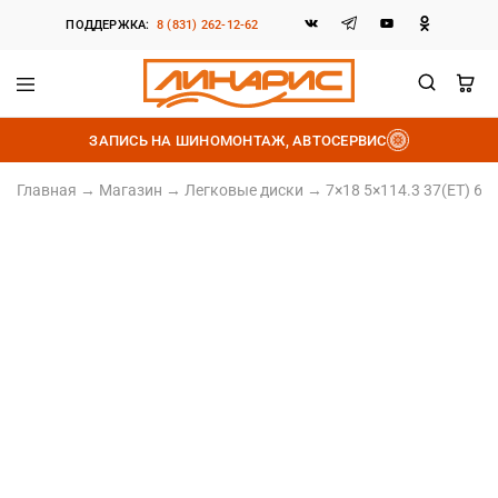
ПОДДЕРЖКА:
8 (831) 262-12-62
Линарис
Продажа
шин,
ЗАПИСЬ НА ШИНОМОНТАЖ, АВТОСЕРВИС
дисков
и
аккумуляторов
Главная
→
Магазин
→
Легковые диски
→
7×18 5×114.3 37(ET) 66.
Литой диск
7×18 5×114.3 37(ET) 66.6(DIA)