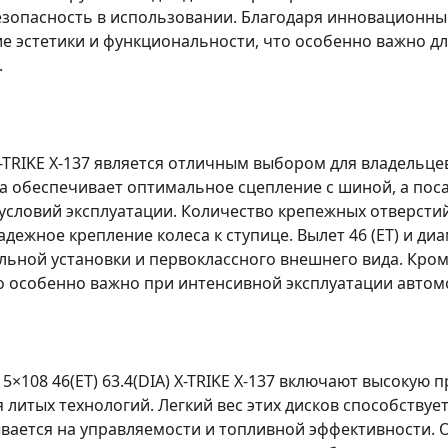
езопасность в использовании. Благодаря инновационн
ие эстетики и функциональности, что особенно важно д
.
-TRIKE X-137
является отличным выбором для владельцев
йма обеспечивает оптимальное сцепление с шиной, а по
условий эксплуатации. Количество крепежных отверстий
адежное крепление колеса к ступице. Вылет 46 (ET) и д
льной установки и первоклассного внешнего вида. Кроме
о особенно важно при интенсивной эксплуатации автом
 5×108 46(ET) 63.4(DIA) X-TRIKE X-137
включают высокую пр
я литых технологий. Легкий вес этих дисков способств
ается на управляемости и топливной эффективности. Од