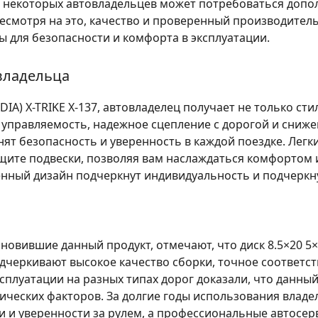
 некоторых автовладельцев может потребоваться допо
смотря на это, качество и проверенный производитель –
для безопасности и комфорта в эксплуатации.
владельца
(DIA) X-TRIKE X-137
, автовладелец получает не только ст
правляемость, надежное сцепление с дорогой и сниже
нят безопасность и уверенность в каждой поездке. Легк
щите подвески, позволяя вам наслаждаться комфортом 
енный дизайн подчеркнут индивидуальность и подчеркну
новившие данный продукт, отмечают, что диск
8.5×20 5×
дчеркивают высокое качество сборки, точное соответс
плуатации на разных типах дорог доказали, что данный
ческих факторов. За долгие годы использования владе
ти и уверенности за рулем, а профессиональные автосе