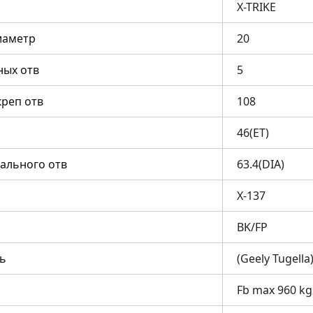
X-TRIKE
иаметр
20
ных отв
5
креп отв
108
46(ET)
ального отв
63.4(DIA)
X-137
BK/FP
ь
(Geely Tugella
Fb max 960 kg