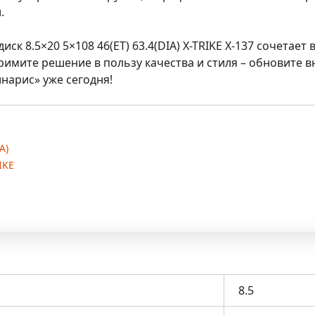
.
 диск
8.5×20 5×108 46(ET) 63.4(DIA) X-TRIKE X-137
сочетает в
римите решение в пользу качества и стиля – обновите 
нарис» уже сегодня!
A)
IKE
8.5