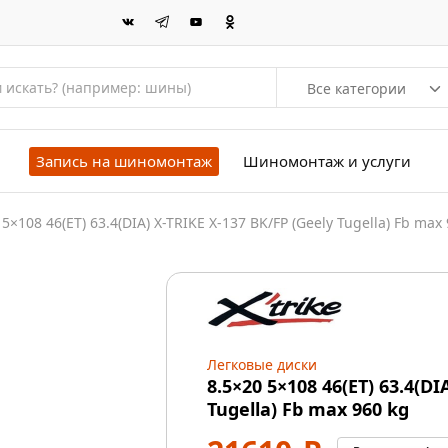
Все категории
Запись на шиномонтаж
Шиномонтаж и услуги
 5×108 46(ET) 63.4(DIA) X-TRIKE X-137 BK/FP (Geely Tugella) Fb max
Легковые диски
8.5×20 5×108 46(ET) 63.4(DI
Tugella) Fb max 960 kg