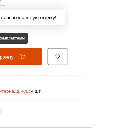
.
еть персональную скидку!
 комплектами
орзину
нтерна, д. 47Б
: 4 шт.