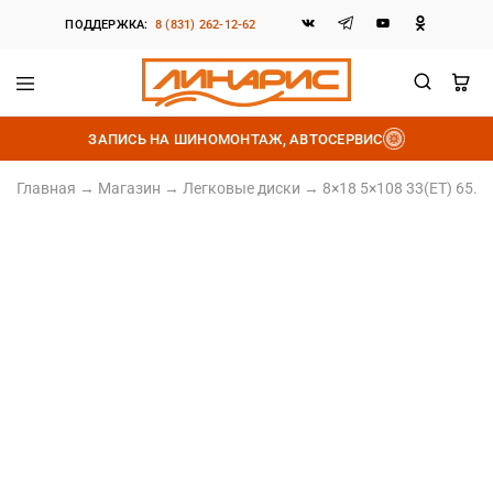
ПОДДЕРЖКА:
8 (831) 262-12-62
Линарис
Продажа
шин,
ЗАПИСЬ НА ШИНОМОНТАЖ, АВТОСЕРВИС
дисков
и
аккумуляторов
Главная
→
Магазин
→
Легковые диски
→
8×18 5×108 33(ET) 65.1(
Литой диск
8×18 5×108 33(ET) 65.1(DIA)