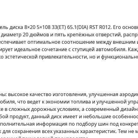
ель диска
8×20 5×108 33(ET) 65.1(DIA) RST R012
. Его осно
диаметр 20 дюймов и пять крепёжных отверстий, распр
 обеспечивает оптимальное соотношение между внешним 
ирует идеальное сочетание с ступицей автомобиля. Ка
ко эстетической привлекательности, но и функциональн
ы: высокое качество изготовления, улучшенная аэроди
биля, что ведет к экономии топлива и улучшенной уп
же в сложных дорожных условиях, а современный дизай
юбой продукт, данный диск имеет и небольшие особенно
полнительная информация по подбору шин под конкрет
для сохранения всех указанных характеристик. Тем не 