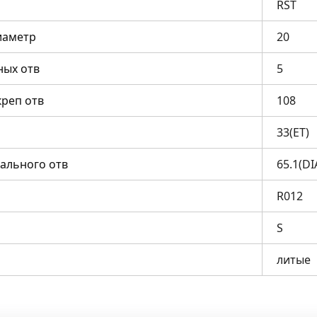
RST
иаметр
20
ных отв
5
креп отв
108
33(ET)
ального отв
65.1(DI
R012
S
литые