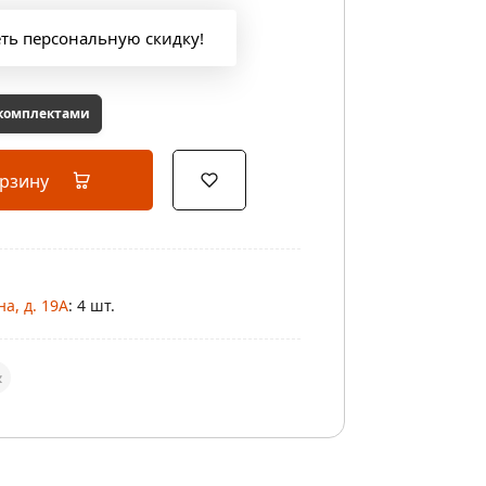
еть персональную скидку!
 комплектами
орзину
а, д. 19А
: 4 шт.