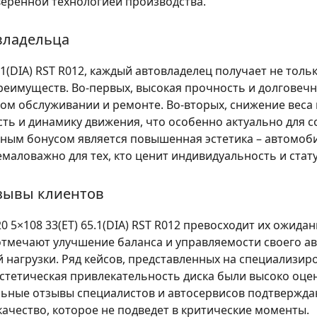
еренной технологией производства.
владельца
.1(DIA) RST R012
, каждый автовладелец получает не толь
преимуществ. Во-первых, высокая прочность и долговеч
ом обслуживании и ремонте. Во-вторых, снижение веса
ть и динамику движения, что особенно актуально для с
ным бонусом является повышенная эстетика – автомоби
маловажно для тех, кто ценит индивидуальность и стату
тзывы клиентов
0 5×108 33(ET) 65.1(DIA) RST R012
превосходит их ожидани
 отмечают улучшение баланса и управляемости своего а
 нагрузки. Ряд кейсов, представленных на специализи
эстетическая привлекательность диска были высоко оц
ьные отзывы специалистов и автосервисов подтверждают
ачество, которое не подведет в критические моменты.