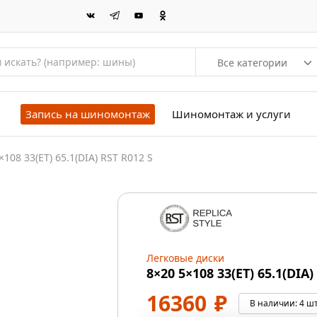
Все категории
Запись на шиномонтаж
Шиномонтаж и услуги
×108 33(ET) 65.1(DIA) RST R012 S
Легковые диски
8×20 5×108 33(ET) 65.1(DIA)
16360
₽
В наличии:
4 шт