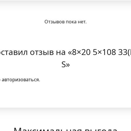
Отзывов пока нет.
ставил отзыв на «8×20 5×108 33(E
S»
о
авторизоваться
.