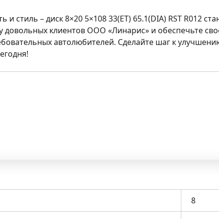
ь и стиль – диск
8×20 5×108 33(ET) 65.1(DIA) RST R012
ста
лу довольных клиентов ООО «Линарис» и обеспечьте св
ебовательных автолюбителей. Сделайте шаг к улучшени
егодня!
8