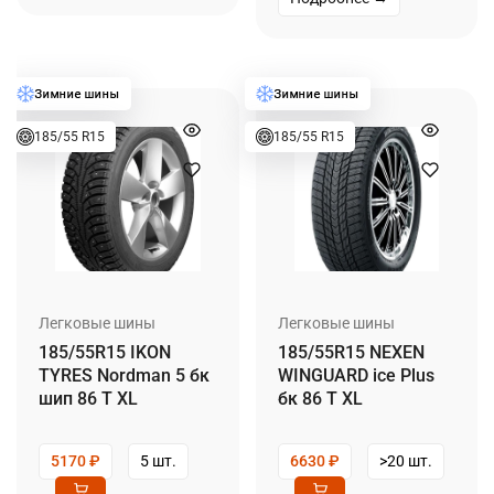
185/55 R15
185/55 R15
Легковые шины
Легковые шины
185/55R15 IKON
185/55R15 NEXEN
TYRES Nordman 5 бк
WINGUARD ice Plus
шип 86 T XL
бк 86 T XL
5170
₽
5 шт.
6630
₽
>20 шт.