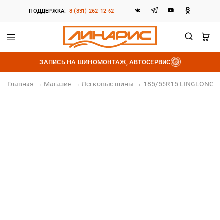
ПОДДЕРЖКА:
8 (831) 262-12-62
Линарис
Продажа
шин,
ЗАПИСЬ НА ШИНОМОНТАЖ, АВТОСЕРВИС
дисков
и
аккумуляторов
Главная
→
Магазин
→
Легковые шины
→
185/55R15 LINGLONG GR
185/55 R15