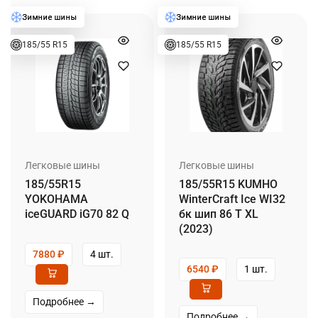
185/55 R15
185/55 R15
Легковые шины
Легковые шины
185/55R15
185/55R15 KUMHO
YOKOHAMA
WinterCraft Ice WI32
iceGUARD iG70 82 Q
бк шип 86 T XL
(2023)
7880
₽
4 шт.
6540
₽
1 шт.
Подробнее →
Подробнее →