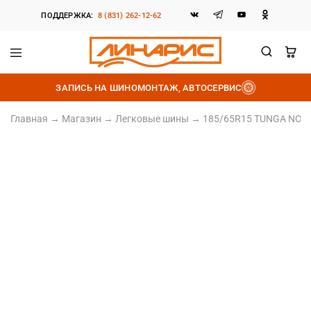
ПОДДЕРЖКА:
8 (831) 262-12-62
Линарис
Продажа
шин,
ЗАПИСЬ НА ШИНОМОНТАЖ, АВТОСЕРВИС
дисков
и
аккумуляторов
Главная
→
Магазин
→
Легковые шины
→
185/65R15 TUNGA NORD
185/65 R15