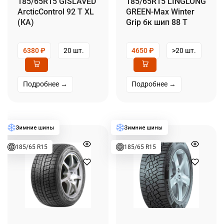
185/65R15 GISLAVED
185/65R15 LINGLONG
ArcticControl 92 T XL
GREEN-Max Winter
(КА)
Grip бк шип 88 T
6380
₽
20 шт.
4650
₽
>20 шт.
Подробнее →
Подробнее →
185/65 R15
185/65 R15