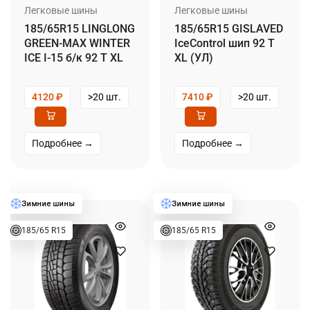
Легковые шины
Легковые шины
185/65R15 LINGLONG
185/65R15 GISLAVED
GREEN-MAX WINTER
IceControl шип 92 T
ICE I-15 б/к 92 T XL
XL (УЛ)
4120
₽
>20 шт.
7410
₽
>20 шт.
Подробнее →
Подробнее →
185/65 R15
185/65 R15