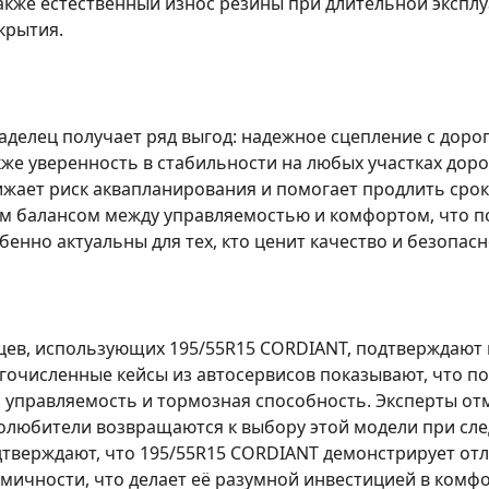
кже естественный износ резины при длительной эксплуа
крытия.
аделец получает ряд выгод: надежное сцепление с дор
же уверенность в стабильности на любых участках доро
ижает риск аквапланирования и помогает продлить срок
м балансом между управляемостью и комфортом, что по
бенно актуальны для тех, кто ценит качество и безопасн
ев, использующих 195/55R15 CORDIANT, подтверждают 
гочисленные кейсы из автосервисов показывают, что по
 управляемость и тормозная способность. Эксперты от
толюбители возвращаются к выбору этой модели при сл
тверждают, что 195/55R15 CORDIANT демонстрирует отл
омичности, что делает её разумной инвестицией в комф