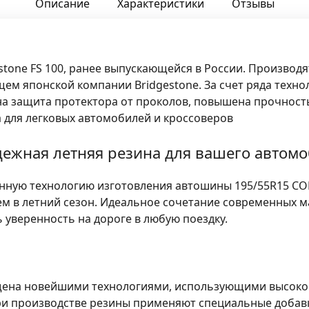
Описание
Характеристики
Отзывы
one FS 100, ранее выпускающейся в России. Производятс
ем японской компании Bridgestone. За счет ряда техн
на защита протектора от проколов, повышена прочност
 для легковых автомобилей и кроссоверов
ежная летняя резина для вашего автом
нную технологию изготовления автошины 195/55R15 COR
м в летний сезон. Идеальное сочетание современных 
 уверенность на дороге в любую поездку.
щена новейшими технологиями, использующими высоко
ри производстве резины применяют специальные добавк