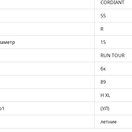
CORDIANT
55
R
иаметр
15
RUN TOUR
бк
89
H XL
о1
(УЛ)
летние