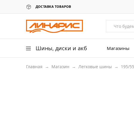
ДОСТАВКА ТОВАРОВ
Линарис
Продажа
шин,
дисков
и
аккумуляторов
Шины, диски и акб
Магазины
Главная
→
Магазин
→
Легковые шины
→
195/5
Легковые шины
Легковые диски
Для грузовых авто
195/55 R15
Для сельхоз техники
Аккумуляторы
Датчики давления в шинах