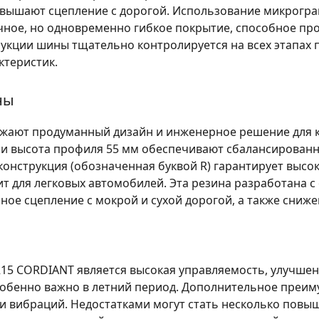
овышают сцепление с дорогой. Использование микрогра
чное, но одновременно гибкое покрытие, способное пр
рукции шины тщательно контролируется на всех этапах 
ктеристик.
ны
жают продуманный дизайн и инженерное решение для 
 и высота профиля 55 мм обеспечивают сбалансированн
конструкция (обозначенная буквой R) гарантирует высо
т для легковых автомобилей. Эта резина разработана с
ное сцепление с мокрой и сухой дорогой, а также сниж
5 CORDIANT является высокая управляемость, улучшенн
собенно важно в летний период. Дополнительное преим
и вибраций. Недостатками могут стать несколько повы